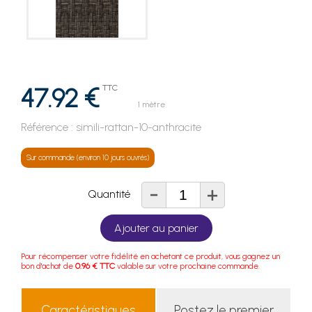
47.92 €
TTC
1 mètre
Référence :
simili-rattan-10-anthracite
Sur commande (environ 10 jours ouvrés)
-
+
Quantité
Ajouter au panier
Pour récompenser votre fidélité en achetant ce produit, vous gagnez un
bon d'achat de
0.96 € TTC
valable sur votre prochaine commande.
Caractéristiques
Postez le premier