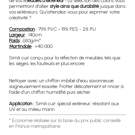
de vos
meubles d'extérieur
! La séléction des coloris vous
permettront d'allier
style ainsi que durabilité
jusque dans
vos extérieurs. Qu'attendez-vous pour exprimer votre
créativité ?
Composition
: 79% PVC - 19% PES - 2% PU
Largeur
: 140cm
Poids
: 650g/m²
Martindale
: >40 000
Simili cuir conçu pour la réfection de meubles tels que
les sièges, les fauteuils et plus encore.
Nettoyer avec un chiffon imbibé d'eau savonneuse
soigneusement essorée. Frotter délicatement et rincer à
l'aide d'un chiffon humidifié puis sécher.
Application :
Simili cuir spécial extérieur, résistant aux
UV et au milieu marin.
* Economie réalisée sur la base du prix public conseillé
en France métropolitaine