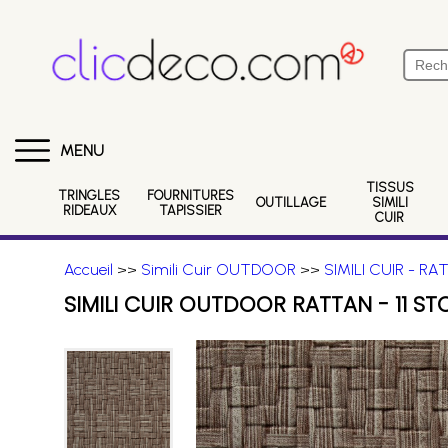
MENU
TISSUS
TRINGLES
FOURNITURES
OUTILLAGE
SIMILI
RIDEAUX
TAPISSIER
CUIR
Accueil
>>
Simili Cuir OUTDOOR
>>
SIMILI CUIR - R
SIMILI CUIR OUTDOOR RATTAN - 11 ST