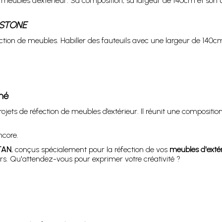
 de meubles d’extérieur. Sa composition, sa largeur de 140cm et son
1 STONE
tion de meubles. Habiller des fauteuils avec une largeur de 140c
mé
ojets de réfection de meubles d’extérieur. Il réunit une compositio
ncore.
TAN
, conçus spécialement pour la réfection de vos
meubles d'exté
rs. Qu'attendez-vous pour exprimer votre créativité ?