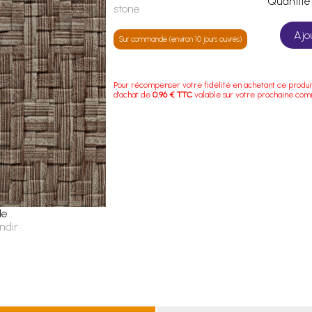
Quanti
stone
Ajo
Sur commande (environ 10 jours ouvrés)
Pour récompenser votre fidélité en achetant ce produi
d'achat de
0.96 € TTC
valable sur votre prochaine co
le
ndir