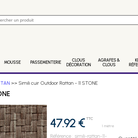
CLOUS
AGRAFES &
K
MOUSSE
PASSEMENTERIE
DÉCORATION
CLOUS
RÉF
ATTAN
>> Simili cuir Outdoor Rattan - 11 STONE
ONE
47.92 €
TTC
1 mètre
Référence :
simili-rattan-11-