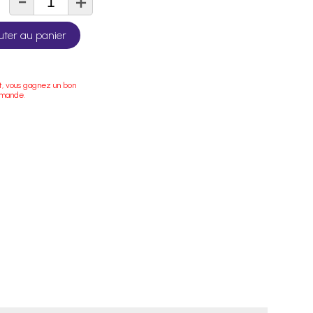
-
+
té
uter au panier
t, vous gagnez un bon
mmande.