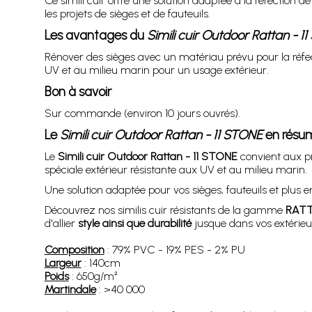
Ce simili cuir offre une solution adaptée à la réfection
les projets de sièges et de fauteuils.
Les avantages du
Simili cuir Outdoor Rattan - 1
Rénover des sièges avec un matériau prévu pour la réfec
UV et au milieu marin pour un usage extérieur.
Bon à savoir
Sur commande (environ 10 jours ouvrés).
Le
Simili cuir Outdoor Rattan - 11 STONE
en résu
Le
Simili cuir Outdoor Rattan - 11 STONE
convient aux pr
spéciale extérieur résistante aux UV et au milieu marin.
Une solution adaptée pour vos sièges, fauteuils et plus e
Découvrez nos similis cuir résistants de la gamme
RAT
d'allier
style ainsi que durabilité
jusque dans vos extérieu
Composition
: 79% PVC - 19% PES - 2% PU
Largeur
: 140cm
Poids
: 650g/m²
Martindale
: >40 000