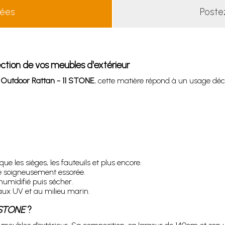
lées
Poste
ection de vos meubles d'extérieur
r Outdoor Rattan - 11 STONE
, cette matière répond à un usage décor
ue les sièges, les fauteuils et plus encore.
e soigneusement essorée.
 humidifié puis sécher.
t aux UV et au milieu marin.
1 STONE
?