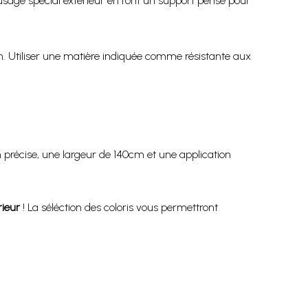
 usage spécial extérieur en font un support pensé pour
m. Utiliser une matière indiquée comme résistante aux
n précise, une largeur de 140cm et une application
rieur
! La séléction des coloris vous permettront