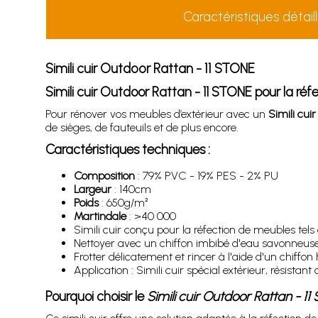
Caractéristiques détail
Simili cuir Outdoor Rattan - 11 STONE
Simili cuir Outdoor Rattan - 11 STONE pour la réf
Pour rénover vos meubles d’extérieur avec un
Simili cui
de sièges, de fauteuils et de plus encore.
Caractéristiques techniques :
Composition
: 79% PVC - 19% PES - 2% PU
Largeur
: 140cm
Poids
: 650g/m²
Martindale
: >40 000
Simili cuir conçu pour la réfection de meubles tels q
Nettoyer avec un chiffon imbibé d'eau savonneus
Frotter délicatement et rincer à l'aide d'un chiffon
Application : Simili cuir spécial extérieur, résistan
Pourquoi choisir le
Simili cuir Outdoor Rattan - 1