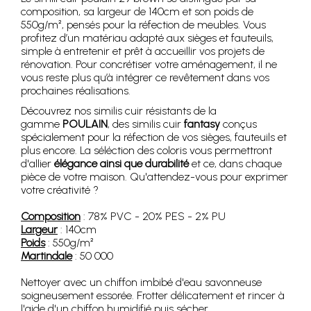
composition, sa largeur de 140cm et son poids de
550g/m², pensés pour la réfection de meubles. Vous
profitez d’un matériau adapté aux sièges et fauteuils,
simple à entretenir et prêt à accueillir vos projets de
rénovation. Pour concrétiser votre aménagement, il ne
vous reste plus qu’à intégrer ce revêtement dans vos
prochaines réalisations.
Découvrez nos similis cuir résistants de la
gamme
POULAIN
, des similis cuir
fantasy
conçus
spécialement pour la réfection de vos sièges, fauteuils et
plus encore. La séléction des coloris vous permettront
d'allier
élégance ainsi que durabilité
et ce, dans chaque
pièce de votre maison. Qu'attendez-vous pour exprimer
votre créativité ?
Composition
: 78% PVC - 20% PES - 2% PU
Largeur
: 140cm
Poids
: 550g/m²
Martindale
: 50 000
Nettoyer avec un chiffon imbibé d'eau savonneuse
soigneusement essorée. Frotter délicatement et rincer à
l'aide d'un chiffon humidifié puis sécher.