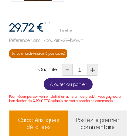
29.72 €
TTC
1 mètre
Référence :
simili-poulain-29-brown
Sur commande (environ 10 jours ouvrés)
-
+
Quantité
Ajouter au panier
Pour récompenser votre fidélité en achetant ce produit, vous gagnez un
bon d'achat de
0.60 € TTC
valable sur votre prochaine commande.
Caractéristiques
Postez le premier
détaillées
commentaire