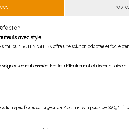
lées
Poste
réfection
fauteuils avec style
 simili cuir SATEN 631 PINK offre une solution adaptée et facile d’en
oigneusement essorée. Frotter délicatement et rincer à l'aide d'u
sition spécifique, sa largeur de 140cm et son poids de 550g/m², 