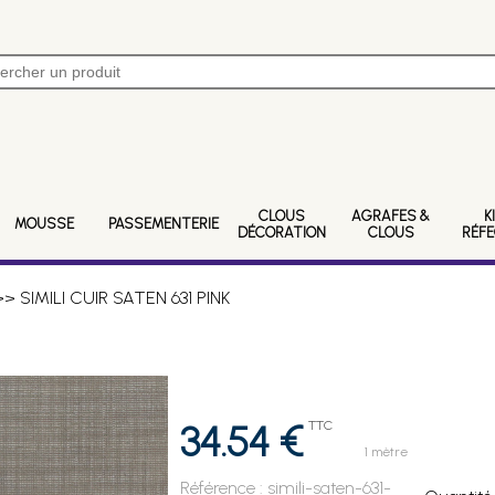
CLOUS
AGRAFES &
K
MOUSSE
PASSEMENTERIE
DÉCORATION
CLOUS
RÉF
> SIMILI CUIR SATEN 631 PINK
34.54 €
TTC
1 mètre
Référence :
simili-saten-631-