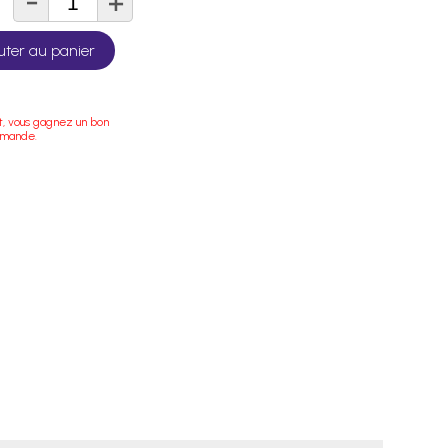
-
+
té
uter au panier
t, vous gagnez un bon
mmande.