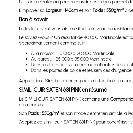
Utiliser ce matériau pour recouvrir des sièges permet de
Employer sa
Largeur : 140cm
et son
Poids : 550g/m²
aide
Bon à savoir
Le texte suivant vous aide à situer le niveau de résistan
Le saviez-vous ? Un résultat de 40 000 Martindale est co
approximativement comme suit :
A la maison : 10 000 à 20 000 Martindale,
Au bureau : 25 000 à 35 000 Martindale,
Dans les transports en commun et autres lieux pub
Dans les postes de police et les services d'urgenc
Application : Simili cuir conçu pour la réfection de meuble
SIMILI CUIR SATEN 631 PINK en résumé
Le SIMILI CUIR SATEN 631 PINK combine une
Compositio
de meubles.
Son
Poids : 550g/m²
et son mode d’entretien simple, à l’
Adoptez ce simili cuir SATEN 631 PINK pour concrétiser 