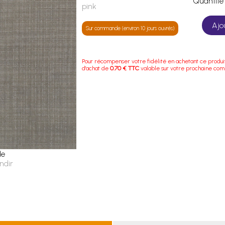
Quanti
pink
Ajo
Sur commande (environ 10 jours ouvrés)
Pour récompenser votre fidélité en achetant ce produi
d'achat de
0.70 € TTC
valable sur votre prochaine co
le
ndir