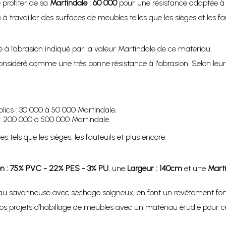
 profiter de sa
Martindale : 60 000
pour une résistance adaptée à l
 à travailler des surfaces de meubles telles que les sièges et les 
ce à l’abrasion indiqué par la valeur Martindale de ce matériau.
nsidéré comme une très bonne résistance à l'abrasion. Selon leur li
lics : 30 000 à 50 000 Martindale,
e : 200 000 à 500 000 Martindale.
s tels que les sièges, les fauteuils et plus encore.
n : 75% PVC - 22% PES - 3% PU
, une
Largeur : 140cm
et une
Marti
eau savonneuse avec séchage soigneux, en font un revêtement fonct
vos projets d’habillage de meubles avec un matériau étudié pour c