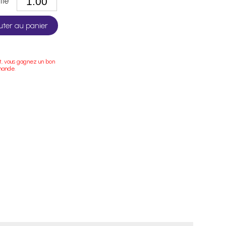
tité
uter au panier
t, vous gagnez un bon
mande.