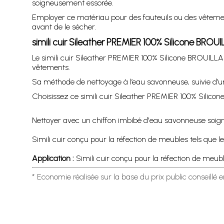
soigneusement essorée.
Employer ce matériau pour des fauteuils ou des vêtements
avant de le sécher.
simili cuir Sileather PREMIER 100% Silicone BR
Le simili cuir Sileather PREMIER 100% Silicone BROUILLAR
vêtements.
Sa méthode de nettoyage à l’eau savonneuse, suivie d’un 
Choisissez ce simili cuir Sileather PREMIER 100% Silico
Nettoyer avec un chiffon imbibé d'eau savonneuse soigneu
Simili cuir conçu pour la réfection de meubles tels que les
Application :
Simili cuir conçu pour la réfection de meuble
* Economie réalisée sur la base du prix public conseillé 