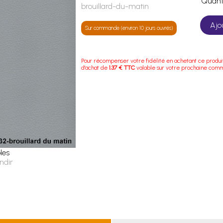
Quan
brouillard-du-matin
Ajo
Sur commande (environ 10 jours ouvrés)
Pour récompenser votre fidélité en achetant ce produi
d'achat de
1.37 € TTC
valable sur votre prochaine com
les
ndir