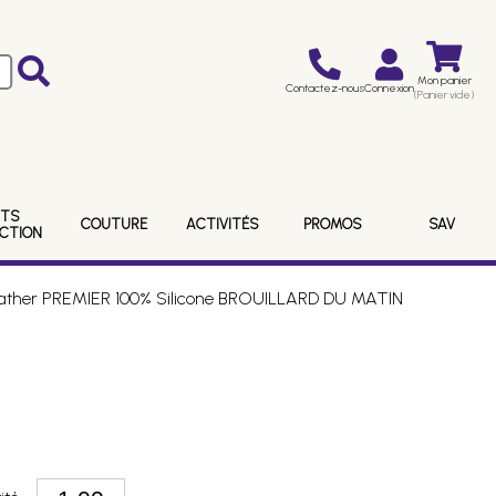
Mon panier
Contactez-nous
Connexion
(Panier vide)
ITS
COUTURE
ACTIVITÉS
PROMOS
SAV
ECTION
ileather PREMIER 100% Silicone BROUILLARD DU MATIN