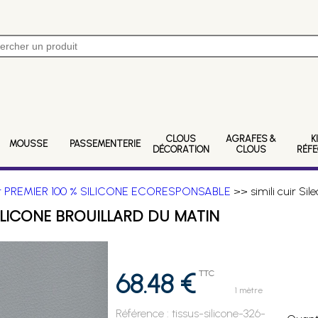
CLOUS
AGRAFES &
K
MOUSSE
PASSEMENTERIE
DÉCORATION
CLOUS
RÉF
ther PREMIER 100 % SILICONE ECORESPONSABLE
>> simili cuir S
 SILICONE BROUILLARD DU MATIN
68.48 €
TTC
1 mètre
Référence :
tissus-silicone-326-