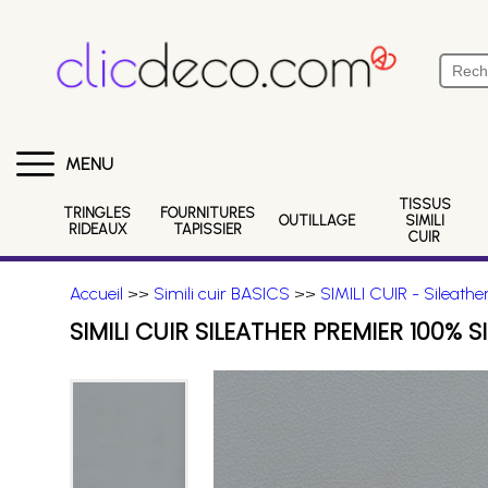
MENU
TISSUS
TRINGLES
FOURNITURES
OUTILLAGE
SIMILI
RIDEAUX
TAPISSIER
CUIR
Accueil
>>
Simili cuir BASICS
>>
SIMILI CUIR - Silea
SIMILI CUIR SILEATHER PREMIER 100%