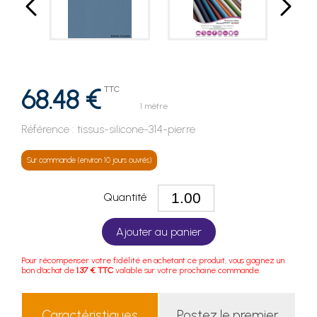
68.48 €
TTC
1 mètre
Référence :
tissus-silicone-314-pierre
Sur commande (environ 10 jours ouvrés)
Quantité
Ajouter au panier
Pour récompenser votre fidélité en achetant ce produit, vous gagnez un
bon d'achat de
1.37 € TTC
valable sur votre prochaine commande.
Caractéristiques
Postez le premier