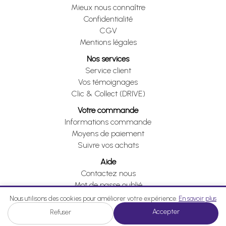
Mieux nous connaître
Confidentialité
CGV
Mentions légales
Nos services
Service client
Vos témoignages
Clic & Collect (DRIVE)
Votre commande
Informations commande
Moyens de paiement
Suivre vos achats
Aide
Contactez nous
Mot de passe oublié
Je me rétracte
Nous utilisons des cookies pour améliorer votre expérience.
En savoir plus
Accepter
Refuser
Je me rétracte