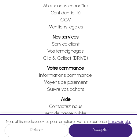
Mieux nous connaître
Confidentialité
CGV
Mentions légales
Nos services
Service client
Vos témoignages
Clic & Collect (DRIVE)
Votre commande
Informations commande
Moyens de paiement
Suivre vos achats
Aide
Contactez nous
Mot de passe oublié
Je me rétracte
Nous utilisons des cookies pour améliorer votre expérience.
En savoir plus
Accepter
Refuser
Je me rétracte