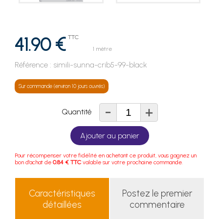
41.90 €
TTC
1 mètre
Référence :
simili-sunna-crib5-99-black
Sur commande (environ 10 jours ouvrés)
-
+
Quantité
Ajouter au panier
Pour récompenser votre fidélité en achetant ce produit, vous gagnez un
bon d'achat de
0.84 € TTC
valable sur votre prochaine commande.
Caractéristiques
Postez le premier
détaillées
commentaire