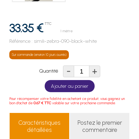
33.35 €
TTC
1 mètre
Référence :
simili-zebra-090-black-white
Sur commande (environ 10 jours ouvrés)
-
+
Quantité
Ajouter au panier
Pour récompenser votre fidélité en achetant ce produit, vous gagnez un
bon d'achat de
0.67 € TTC
valable sur votre prochaine commande.
Caractéristiques
Postez le premier
détaillées
commentaire