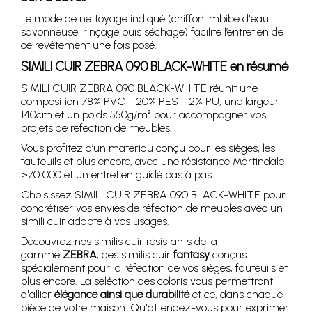
Le mode de nettoyage indiqué (chiffon imbibé d'eau
savonneuse, rinçage puis séchage) facilite l’entretien de
ce revêtement une fois posé.
SIMILI CUIR ZEBRA 090 BLACK-WHITE en résumé
SIMILI CUIR ZEBRA 090 BLACK-WHITE réunit une
composition 78% PVC - 20% PES - 2% PU, une largeur
140cm et un poids 550g/m² pour accompagner vos
projets de réfection de meubles.
Vous profitez d’un matériau conçu pour les sièges, les
fauteuils et plus encore, avec une résistance Martindale
>70 000 et un entretien guidé pas à pas.
Choisissez SIMILI CUIR ZEBRA 090 BLACK-WHITE pour
concrétiser vos envies de réfection de meubles avec un
simili cuir adapté à vos usages.
Découvrez nos similis cuir résistants de la
gamme
ZEBRA
, des similis cuir
fantasy
conçus
spécialement pour la réfection de vos sièges, fauteuils et
plus encore. La séléction des coloris vous permettront
d'allier
élégance ainsi que durabilité
et ce, dans chaque
pièce de votre maison. Qu'attendez-vous pour exprimer