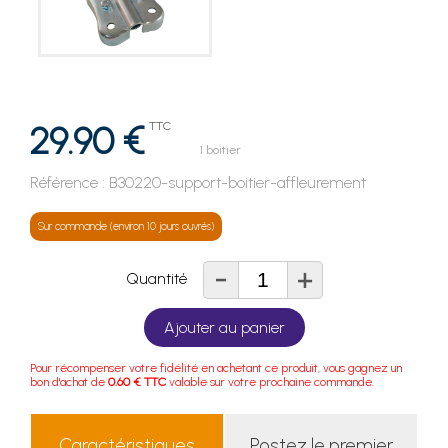
29.90 €
TTC
1 boitier
Référence :
B30220-support-boitier-affleurement
Sur commande (environ 10 jours ouvrés)
-
+
Quantité
Ajouter au panier
Pour récompenser votre fidélité en achetant ce produit, vous gagnez un
bon d'achat de
0.60 € TTC
valable sur votre prochaine commande.
Caractéristiques
Postez le premier