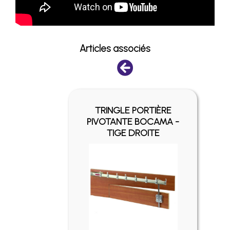
Articles associés
ES ET
TRINGLE PORTIÈRE
POUR
PIVOTANTE BOCAMA -
ÈRE
TIGE DROITE