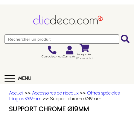
Mon panier
Contactez-nous
Connexion
(Panier vide)
MENU
Accueil
>>
Accessoires de rideaux
>>
Offres spéciales
tringles Ø19mm
>> Support chrome Ø19mm
SUPPORT CHROME Ø19MM