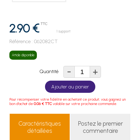
2.90 €
TTC
1 support
Référence :
062082CT
Article disponible
-
+
Quantité
Ajouter au panier
Pour récompenser votre fidélité en achetant ce produit, vous gagnez un
bon d'achat de
0.06 € TTC
valable sur votre prochaine commande.
Caractéristiques
Postez le premier
détaillées
commentaire