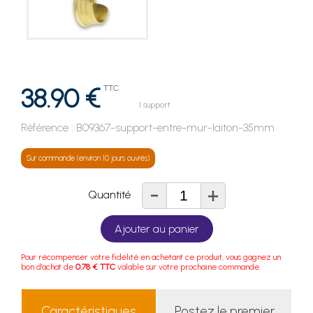
38.90 €
TTC
1 support
Référence :
B09367-support-entre-mur-laiton-35mm
Sur commande (environ 10 jours ouvrés)
-
+
Quantité
Ajouter au panier
Pour récompenser votre fidélité en achetant ce produit, vous gagnez un
bon d'achat de
0.78 € TTC
valable sur votre prochaine commande.
Caractéristiques
Postez le premier