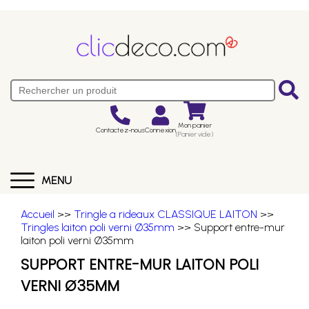
Mon panier
Contactez-nous
Connexion
(Panier vide)
MENU
Accueil
>>
Tringle a rideaux CLASSIQUE LAITON
>>
Tringles laiton poli verni Ø35mm
>> Support entre-mur
laiton poli verni Ø35mm
SUPPORT ENTRE-MUR LAITON POLI
VERNI Ø35MM