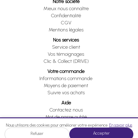
Notre société
Mieux nous connaître
Confidentialité
CGV
Mentions légales
Nos services
Service client
Vos témoignages
Clic & Collect (DRIVE)
Votre commande
Informations commande
Moyens de paiement
Suivre vos achats
Aide
Contactez nous
Mot de passe oublié
Je me rétracte
Nous utilisons des cookies pour améliorer votre expérience.
En savoir plus
Accepter
Refuser