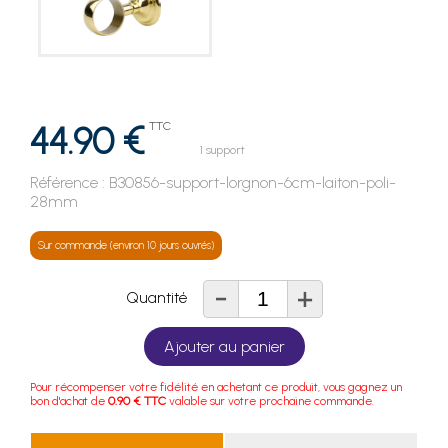
44.90 €
TTC
1 support
Référence :
B30856-support-lorgnon-6cm-laiton-poli-
28mm
Sur commande (environ 10 jours ouvrés)
-
+
Quantité
Ajouter au panier
Pour récompenser votre fidélité en achetant ce produit, vous gagnez un
bon d'achat de
0.90 € TTC
valable sur votre prochaine commande.