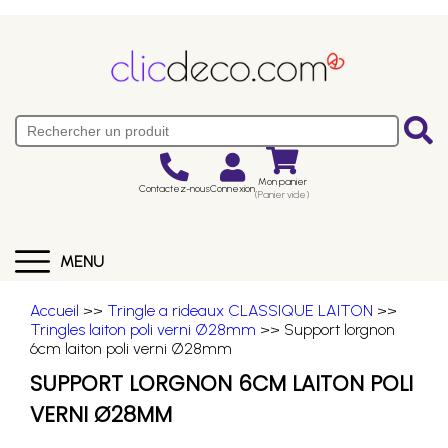
Mon panier
Contactez-nous
Connexion
(Panier vide)
MENU
Accueil
>>
Tringle a rideaux CLASSIQUE LAITON
>>
Tringles laiton poli verni Ø28mm
>> Support lorgnon
6cm laiton poli verni Ø28mm
SUPPORT LORGNON 6CM LAITON POLI
VERNI Ø28MM