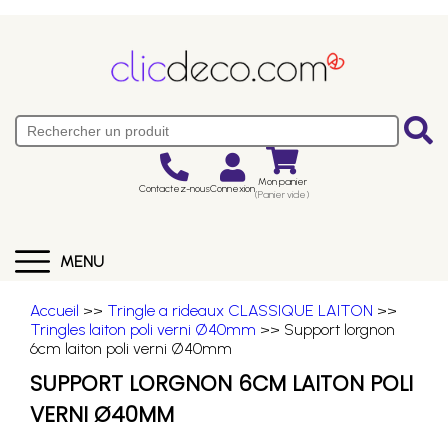
Mon panier
Contactez-nous
Connexion
(Panier vide)
MENU
Accueil
>>
Tringle a rideaux CLASSIQUE LAITON
>>
Tringles laiton poli verni Ø40mm
>> Support lorgnon
6cm laiton poli verni Ø40mm
SUPPORT LORGNON 6CM LAITON POLI
VERNI Ø40MM