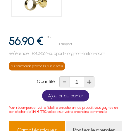
56.90 €
TTC
1 support
Référence :
B30852-support-lorgnon-laiton-6cm
Sur commande (environ 10 jours ouvrés)
-
+
Quantité
Ajouter au panier
Pour récompenser votre fidélité en achetant ce produit, vous gagnez un
bon d'achat de
1.14 € TTC
valable sur votre prochaine commande.
Caractéristiques
Postez le premier