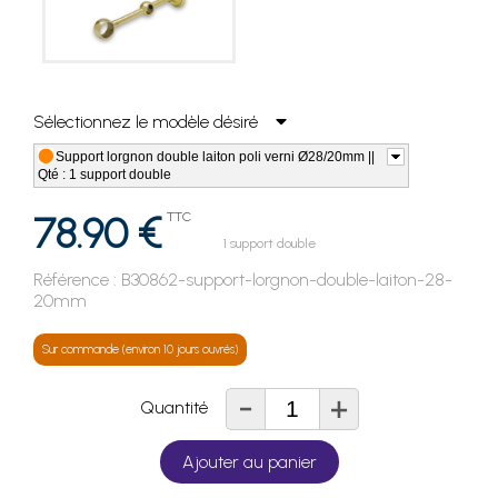
Sélectionnez le modèle désiré
Support lorgnon double laiton poli verni Ø28/20mm ||
Qté : 1 support double
78.90 €
TTC
1 support double
Référence :
B30862-support-lorgnon-double-laiton-28-
20mm
Sur commande (environ 10 jours ouvrés)
-
+
Quantité
Ajouter au panier