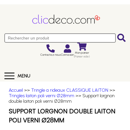
Mon panier
Contactez-nous
Connexion
(Panier vide)
MENU
Accueil
>>
Tringle a rideaux CLASSIQUE LAITON
>>
Tringles laiton poli verni Ø28mm
>> Support lorgnon
double laiton poli verni Ø28mm
SUPPORT LORGNON DOUBLE LAITON
POLI VERNI Ø28MM