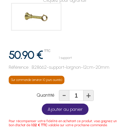
Cliquez pour agrandir
50.90 €
TTC
1 support
Référence :
B28662-support-lorgnon-12cm-20mm
Sur commande (environ 10 jours ouvrés)
-
+
Quantité
Ajouter au panier
Pour récompenser votre fidélité en achetant ce produit, vous gagnez un
bon d'achat de
1.02 € TTC
valable sur votre prochaine commande.