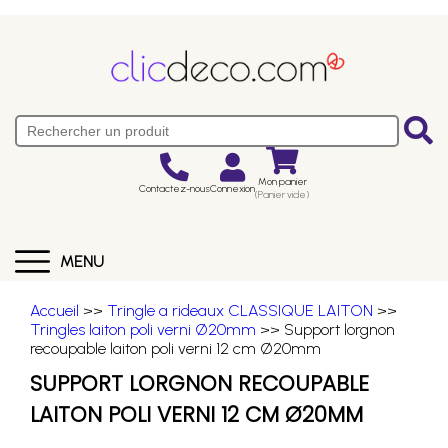
Mon panier
Contactez-nous
Connexion
(Panier vide)
MENU
Accueil
>>
Tringle a rideaux CLASSIQUE LAITON
>>
Tringles laiton poli verni Ø20mm
>> Support lorgnon
recoupable laiton poli verni 12 cm Ø20mm
SUPPORT LORGNON RECOUPABLE
LAITON POLI VERNI 12 CM Ø20MM