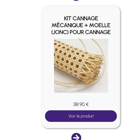
KIT CANNAGE
IQUE
MÉCANIQUE + MOELLE
(JONC) POUR CANNAGE
38.90 €
Voir le produit