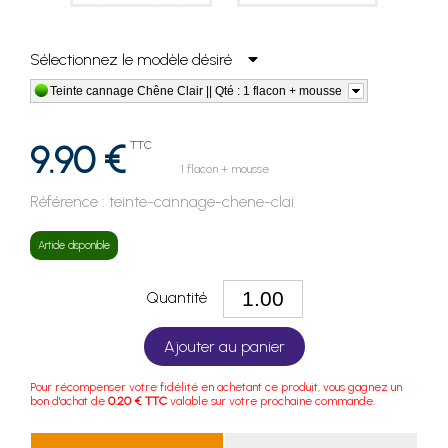
Sélectionnez le modèle désiré
Teinte cannage Chêne Clair || Qté : 1 flacon + mousse
9.90 €
TTC
1 flacon + mousse
Référence :
teinte-cannage-chene-clai
Article disponible
Quantité
Ajouter au panier
Pour récompenser votre fidélité en achetant ce produit, vous gagnez un
bon d'achat de
0.20 € TTC
valable sur votre prochaine commande.