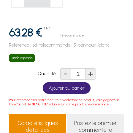
63.28 €
TTC
1 télécommande
Référence :
sd-telecommande-15-cannaux-blanc
Article disponible
-
+
Quantité
Ajouter au panier
Pour récompenser votre fidélité en achetant ce produit, vous gagnez un
bon d'achat de
3.17 € TTC
valable sur votre prochaine commande.
Caractéristiques
Postez le premier
détaillées
commentaire