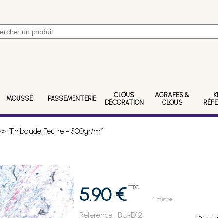
CLOUS
AGRAFES &
K
MOUSSE
PASSEMENTERIE
DÉCORATION
CLOUS
RÉF
> Thibaude Feutre - 500gr/m²
5.90 €
TTC
1 mètre
Référence :
BU-D12