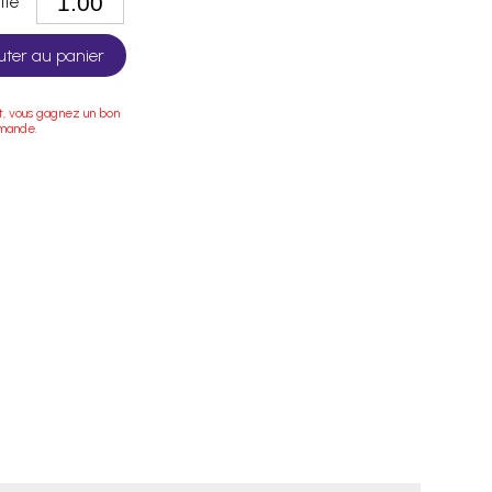
tité
uter au panier
t, vous gagnez un bon
mmande.