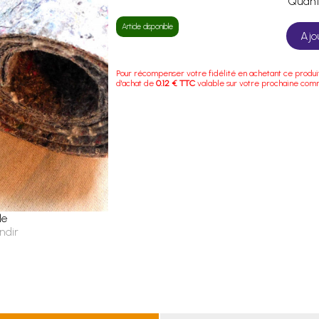
Quan
Article disponible
Ajo
Pour récompenser votre fidélité en achetant ce produi
d'achat de
0.12 € TTC
valable sur votre prochaine co
le
ndir