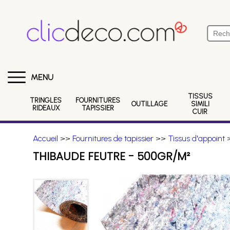
MENU
TISSUS
TRINGLES
FOURNITURES
OUTILLAGE
SIMILI
RIDEAUX
TAPISSIER
CUIR
Accueil
>>
Fournitures de tapissier
>>
Tissus d'appoint
>
THIBAUDE FEUTRE - 500GR/M²