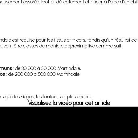
sement essorée. Frotter délicatement et rincer à l'aide d'un chif
le est requise pour les tissus et tricots, tandis qu'un résultat 
 peuvent être classés de manière approximative comme suit :
ommuns
: de 30 000 à 50 000 Martindale,
nce
: de 200 000 à 500 000 Martindale.
 que les sièges, les fauteuils et plus encore.
Visualisez la vidéo pour cet article