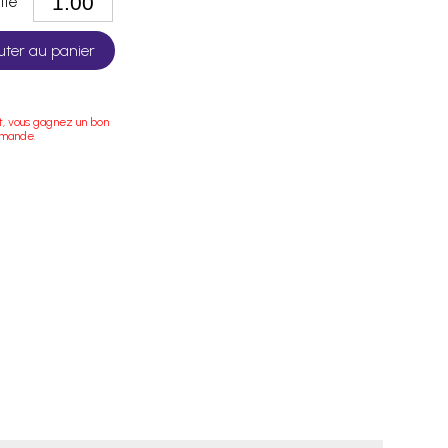
tité
uter au panier
t, vous gagnez un bon
mmande.