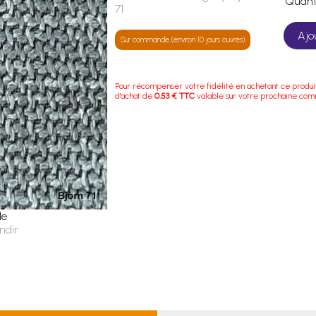
Quan
71
Ajo
Sur commande (environ 10 jours ouvrés)
Pour récompenser votre fidélité en achetant ce produi
d'achat de
0.53 € TTC
valable sur votre prochaine co
le
ndir