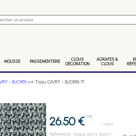
CLOUS
AGRAFES &
K
MOUSSE
PASSEMENTERIE
DÉCORATION
CLOUS
RÉF
VRY - BJORN
>> Tissu GIVRY - BJORN 71
26.50 €
TTC
1 mètre
Référence :
tissus-givry-bjorn-