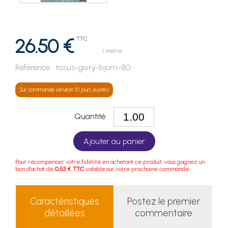
26.50 €
TTC
1 mètre
Référence :
tissus-givry-bjorn-80
Sur commande (environ 10 jours ouvrés)
Quantité
Ajouter au panier
Pour récompenser votre fidélité en achetant ce produit, vous gagnez un
bon d'achat de
0.53 € TTC
valable sur votre prochaine commande.
Caractéristiques
Postez le premier
détaillées
commentaire