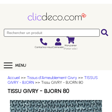
Mon panier
Contactez-nous
Connexion
(Panier vide)
MENU
Accueil
>>
Tissus d'Ameublement Givry
>>
TISSUS
GIVRY - BJORN
>> Tissu GIVRY - BJORN 80
TISSU GIVRY - BJORN 80