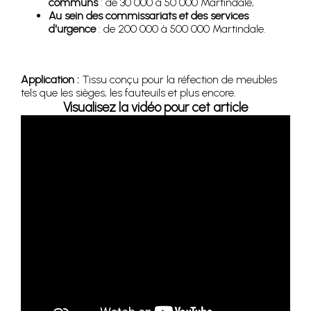
communs
: de 30 000 à 50 000 Martindale,
Au sein des commissariats et des services
d'urgence
: de 200 000 à 500 000 Martindale.
Application :
Tissu conçu pour la réfection de meubles
tels que les sièges, les fauteuils et plus encore.
Visualisez la vidéo pour cet article