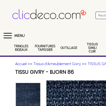
MENU
TISSUS
TRINGLES
FOURNITURES
OUTILLAGE
SIMILI
RIDEAUX
TAPISSIER
CUIR
Accueil
>>
Tissus d'Ameublement Givry
>>
TISSUS GI
TISSU GIVRY - BJORN 86