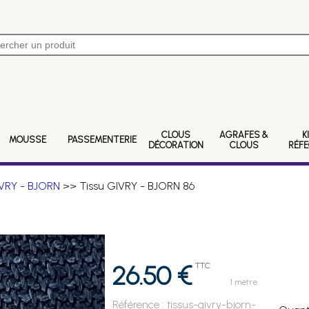
CLOUS
AGRAFES &
K
MOUSSE
PASSEMENTERIE
DÉCORATION
CLOUS
RÉF
VRY - BJORN
>> Tissu GIVRY - BJORN 86
26.50 €
TTC
1 mètre
Référence :
tissus-givry-bjorn-