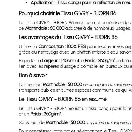
Application : Tissu conçu pour la réfection de meubl
Pourquoi choisir le Tissu GIVRY - BJORN 86
Le Tissu GIVRY - BJORN 86 vous permet de réaliser des p
de
Martindale : 50 000
adaptée à de nombreux usages.
Les avantages du Tissu GIVRY - BJORN 86
Utiliser la
Composition : 100% PES
pour recouvrir vos siège
grâce au nettoyage avec un chiffon imbibé d'eau savo
Exploiter la
Largeur : 140cm
et le
Poids : 360g/m²
aide à a
lien avec les repères d’usage à domicile, en bureaux ou 
Bon à savoir
La mention
Martindale : 50 000
se compare aux repères f
transports publics et autres espaces communs, ce qui vous
Le Tissu GIVRY - BJORN 86 en résumé
Le Tissu GIVRY - BJORN 86 est un tissu conçu pour la réf
et un
Poids : 360g/m²
.
Sa valeur de
Martindale : 50 000
, associée aux repères d
Pour concrétiser votre projet, sélectionnez le Tissu GIVR