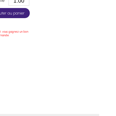
tité
uter au panier
t, vous gagnez un bon
mmande.