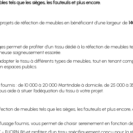
es tels que les sièges, les fauteuils et plus encore.
rojets de réfection de meubles en bénéficiant d’une largeur de
1
s permet de profiter d’un tissu dédié à la réfection de meubles tels
nneuse soigneusement essorée.
dapter le tissu à différents types de meubles, tout en tenant com
en espaces publics.
ournis : de 10 000 à 20 000 Martindale à domicile, de 25 000 à 3
 aide à situer l’adéquation du tissu à votre projet.
ection de meubles tels que les sièges, les fauteuils et plus encore
’usage fournis, vous permet de choisir sereinement en fonction de l
Y - BJORN 86 et profitez d’un tissu spécifiquement conçu pour la réf