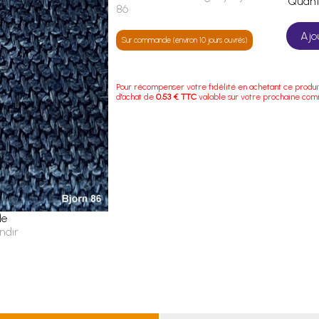
Quan
86
Ajo
Sur commande (environ 10 jours ouvrés)
Pour récompenser votre fidélité en achetant ce produi
d'achat de
0.53 € TTC
valable sur votre prochaine co
le
ndir