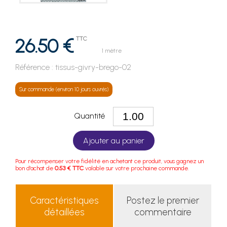
26.50 €
TTC
1 mètre
Référence :
tissus-givry-brego-02
Sur commande (environ 10 jours ouvrés)
Quantité
Ajouter au panier
Pour récompenser votre fidélité en achetant ce produit, vous gagnez un
bon d'achat de
0.53 € TTC
valable sur votre prochaine commande.
Caractéristiques
Postez le premier
détaillées
commentaire