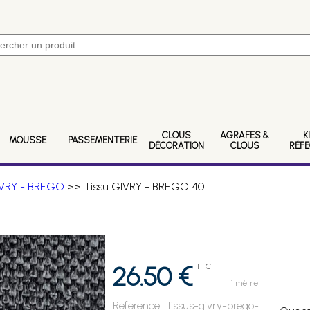
CLOUS
AGRAFES &
K
MOUSSE
PASSEMENTERIE
DÉCORATION
CLOUS
RÉF
VRY - BREGO
>> Tissu GIVRY - BREGO 40
26.50 €
TTC
1 mètre
Référence :
tissus-givry-brego-