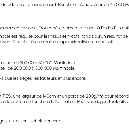
ndu adapté à l’ameublement. Bénéficier d’une valeur de 45 000 Ma
sement essorée. Frotter délicatement et rincer à l'aide d'un chif
le est requise pour les tissus et tricots, tandis qu'un résultat d
s peuvent être classés de manière approximative comme suit :
mmuns : de 30 000 à 50 000 Martindale,
nce : de 200 000 à 500 000 Martindale.
 que les sièges, les fauteuils et plus encore.
 PES, une largeur de 140cm et un poids de 280g/m² pour répondre
 à l’abrasion en fonction de l’utilisation. Pour vos sièges, fauteui
es, les fauteuils et plus encore.