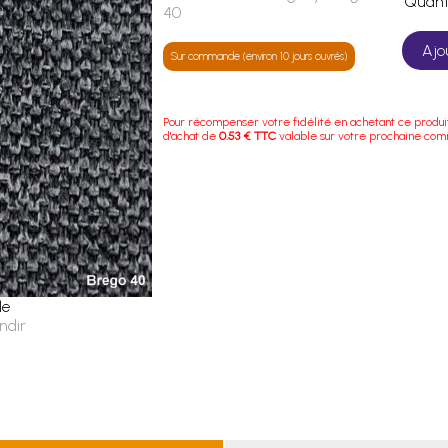
Quan
40
Ajo
Sur commande (environ 10 jours ouvrés)
Pour récompenser votre fidélité en achetant ce produi
d'achat de
0.53 € TTC
valable sur votre prochaine co
le
ndir