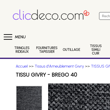
MENU
TISSUS
TRINGLES
FOURNITURES
OUTILLAGE
SIMILI
RIDEAUX
TAPISSIER
CUIR
Accueil
>>
Tissus d'Ameublement Givry
>>
TISSUS GI
TISSU GIVRY - BREGO 40