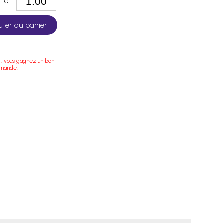
tité
uter au panier
t, vous gagnez un bon
mmande.