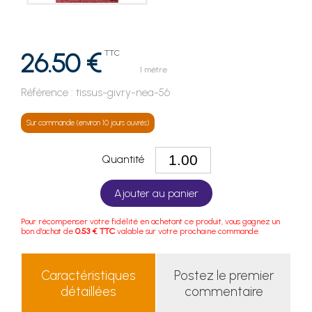
26.50 €
TTC
1 mètre
Référence :
tissus-givry-nea-56
Sur commande (environ 10 jours ouvrés)
Quantité
Ajouter au panier
Pour récompenser votre fidélité en achetant ce produit, vous gagnez un
bon d'achat de
0.53 € TTC
valable sur votre prochaine commande.
Caractéristiques
Postez le premier
détaillées
commentaire