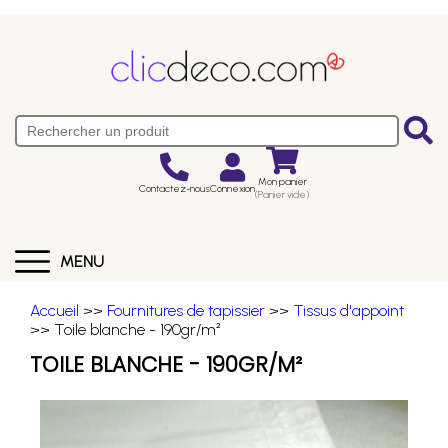
Mon panier
Contactez-nous
Connexion
(Panier vide)
MENU
Accueil
>>
Fournitures de tapissier
>>
Tissus d'appoint
>> Toile blanche - 190gr/m²
TOILE BLANCHE - 190GR/M²