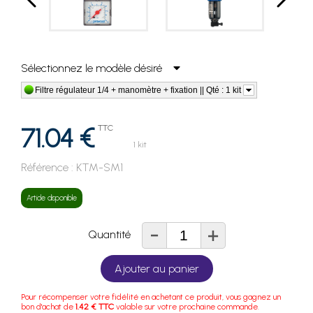
Sélectionnez le modèle désiré
Filtre régulateur 1/4 + manomètre + fixation || Qté : 1 kit
71.04 €
TTC
1 kit
Référence :
KTM-SM1
Article disponible
-
+
Quantité
Ajouter au panier
Pour récompenser votre fidélité en achetant ce produit, vous gagnez un
bon d'achat de
1.42 € TTC
valable sur votre prochaine commande.