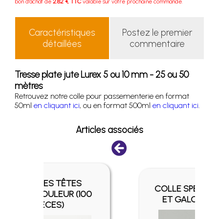
bon d'achat de
2.82 € TTC
valable sur votre prochaine commande.
Caractéristiques
Postez le premier
détaillées
commentaire
Tresse plate jute Lurex 5 ou 10 mm - 25 ou 50
mètres
Retrouvez notre colle pour passementerie en format
50ml
en cliquant ici
, ou en format 500ml
en cliquant ici
.
Articles associés
ES
COLLE SPÉCIALE TISSU
(100
ET GALON - 500ML