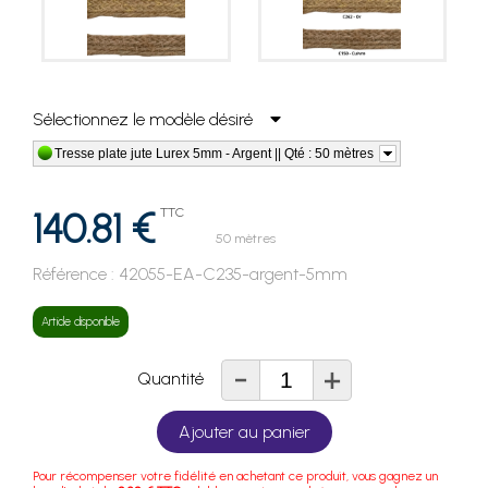
Sélectionnez le modèle désiré
Tresse plate jute Lurex 5mm - Argent || Qté : 50 mètres
140.81 €
TTC
50 mètres
Référence :
42055-EA-C235-argent-5mm
Article disponible
-
+
Quantité
Ajouter au panier
Pour récompenser votre fidélité en achetant ce produit, vous gagnez un