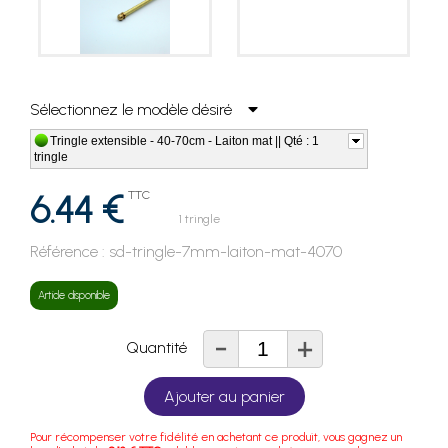
Sélectionnez le modèle désiré
Tringle extensible - 40-70cm - Laiton mat || Qté : 1
tringle
6.44 €
TTC
1 tringle
Référence :
sd-tringle-7mm-laiton-mat-4070
Article disponible
-
+
Quantité
Ajouter au panier
Pour récompenser votre fidélité en achetant ce produit, vous gagnez un