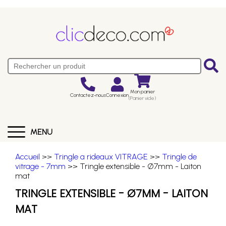
Mon panier
Contactez-nous
Connexion
(Panier vide)
MENU
Accueil
>>
Tringle a rideaux VITRAGE
>>
Tringle de
vitrage - 7mm
>> Tringle extensible - Ø7mm - Laiton
mat
TRINGLE EXTENSIBLE - Ø7MM - LAITON
MAT