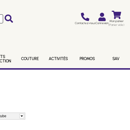
Mon panier
Contactez-nous
Connexion
(Panier vide)
ITS
COUTURE
ACTIVITÉS
PROMOS
SAV
ECTION
 tube