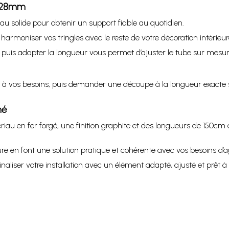
 Ø28mm
iau solide pour obtenir un support fiable au quotidien.
armoniser vos tringles avec le reste de votre décoration intérieur
 adapter la longueur vous permet d’ajuster le tube sur mesure s
 à vos besoins, puis demander une découpe à la longueur exacte 
mé
iau en fer forgé, une finition graphite et des longueurs de 150cm 
e en font une solution pratique et cohérente avec vos besoins d
liser votre installation avec un élément adapté, ajusté et prêt à ê