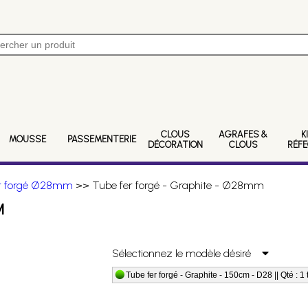
CLOUS
AGRAFES &
K
MOUSSE
PASSEMENTERIE
DÉCORATION
CLOUS
RÉF
er forgé Ø28mm
>> Tube fer forgé - Graphite - Ø28mm
M
Sélectionnez le modèle désiré
Tube fer forgé - Graphite - 150cm - D28 || Qté : 1