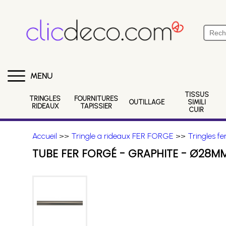
MENU
TISSUS
TRINGLES
FOURNITURES
OUTILLAGE
SIMILI
RIDEAUX
TAPISSIER
CUIR
Accueil
>>
Tringle a rideaux FER FORGE
>>
Tringles f
TUBE FER FORGÉ - GRAPHITE - Ø28M