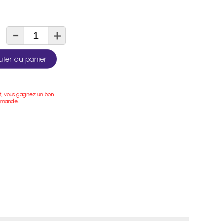
-
+
té
uter au panier
t, vous gagnez un bon
mmande.