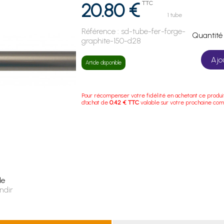
20.80 €
TTC
1 tube
Référence :
sd-tube-fer-forge-
Quanti
graphite-150-d28
Ajo
Article disponible
Pour récompenser votre fidélité en achetant ce produi
d'achat de
0.42 € TTC
valable sur votre prochaine co
le
ndir