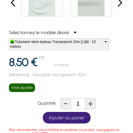
Sélectionnez le modèle désiré
Tubulaire store bateau Transparent 10m || Qté : 10
mètres
8.50 €
TTC
10 mètres
Référence :
tubulaire-transparent-10m
Article disponible
-
+
Quantité
Ajouter au panier
Pour récompenser votre fidélité en achetant ce produit, vous gagnez un