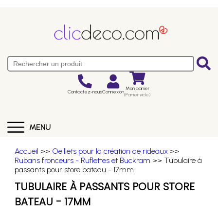
Mon panier
Contactez-nous
Connexion
(Panier vide)
MENU
Accueil
>>
Oeillets pour la création de rideaux
>>
Rubans fronceurs - Ruflettes et Buckram
>> Tubulaire à
passants pour store bateau - 17mm
TUBULAIRE À PASSANTS POUR STORE
BATEAU - 17MM