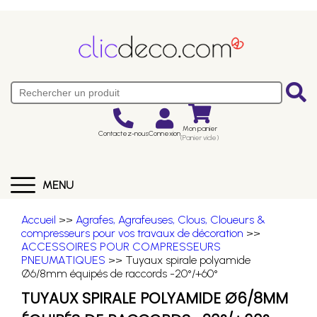
Mon panier
Contactez-nous
Connexion
(Panier vide)
MENU
Accueil
>>
Agrafes, Agrafeuses, Clous, Cloueurs &
compresseurs pour vos travaux de décoration
>>
ACCESSOIRES POUR COMPRESSEURS
PNEUMATIQUES
>> Tuyaux spirale polyamide
Ø6/8mm équipés de raccords -20°/+60°
TUYAUX SPIRALE POLYAMIDE Ø6/8MM