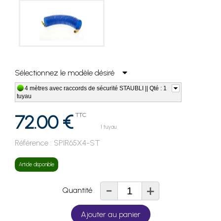
Sélectionnez le modèle désiré
4 mètres avec raccords de sécurité STAUBLI || Qté : 1
tuyau
72.00 €
TTC
1 tuyau
Référence :
SPIR65X4-ST
Article disponible
-
+
Quantité
Ajouter au panier