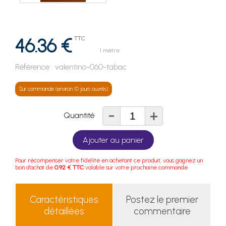
46.36 €
TTC
1 mètre
Référence :
valentino-060-tabac
Sur commande (environ 10 jours ouvrés)
-
+
Quantité
Ajouter au panier
Pour récompenser votre fidélité en achetant ce produit, vous gagnez un
bon d'achat de
0.92 € TTC
valable sur votre prochaine commande.
Caractéristiques
Postez le premier
détaillées
commentaire