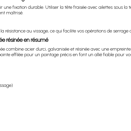
une fixation durable. Utiliser la tête fraisée avec ailettes sous la tê
nt maîtrisé.
 la résistance au vissage, ce qui facilite vos opérations de serrage 
isée résinée en résumé
sinée combine acier durci, galvanisée et résinée avec une emprein
te effilée pour un pointage précis en font un allié fiable pour vos
issage)