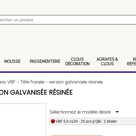
CLOUS
AGRAFES &
K
MOUSSE
PASSEMENTERIE
DÉCORATION
CLOUS
RÉF
ois VBF - Tête fraisée - version galvanisée résinée
SION GALVANISÉE RÉSINÉE
Sélectionnez le modèle désiré
VBF 5,0 x120 - 25 pcs || Qté : 1 blister