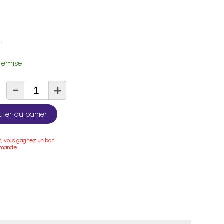
er
remise
-
+
té
uter au panier
t, vous gagnez un bon
mmande.