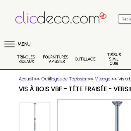
MENU
TISSUS
TRINGLES
FOURNITURES
OUTILLAGE
SIMILI
RIDEAUX
TAPISSIER
CUIR
Accueil
>>
Outillages de Tapissier
>>
Vissage
>> Vis à b
VIS À BOIS VBF - TÊTE FRAISÉE - VER