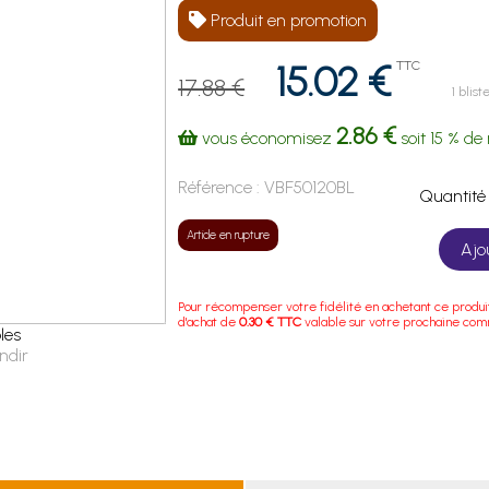
Produit en promotion
15.02 €
TTC
17.88 €
1 blist
2.86 €
vous économisez
soit
15 %
de 
Référence :
VBF50120BL
Quanti
Article en rupture
Ajo
Pour récompenser votre fidélité en achetant ce produi
d'achat de
0.30 € TTC
valable sur votre prochaine co
les
ndir