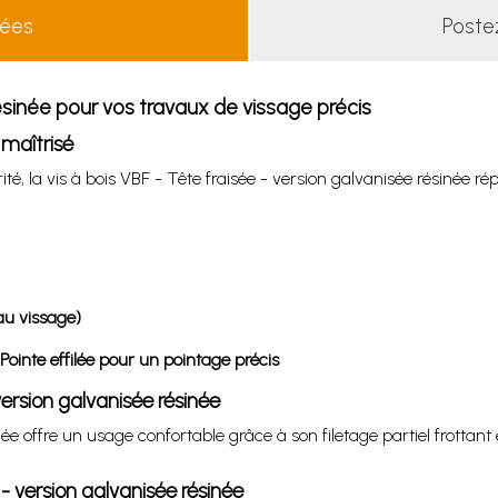
lées
Poste
résinée pour vos travaux de vissage précis
 maîtrisé
té, la vis à bois VBF - Tête fraisée - version galvanisée résinée ré
 au vissage)
 Pointe effilée pour un pointage précis
 version galvanisée résinée
inée offre un usage confortable grâce à son filetage partiel frotta
 - version galvanisée résinée