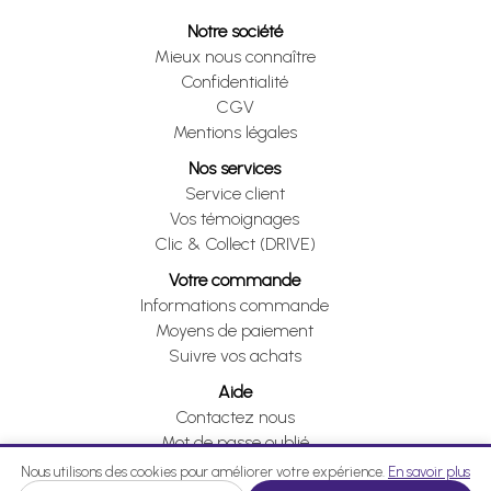
Notre société
Mieux nous connaître
Confidentialité
CGV
Mentions légales
Nos services
Service client
Vos témoignages
Clic & Collect (DRIVE)
Votre commande
Informations commande
Moyens de paiement
Suivre vos achats
Aide
Contactez nous
Mot de passe oublié
Je me rétracte
Nous utilisons des cookies pour améliorer votre expérience.
En savoir plus