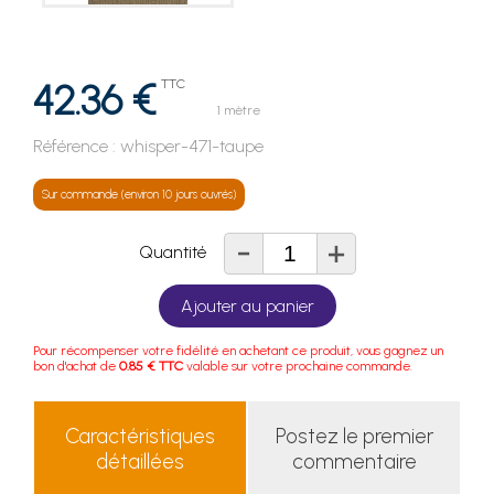
42.36 €
TTC
1 mètre
Référence :
whisper-471-taupe
Sur commande (environ 10 jours ouvrés)
-
+
Quantité
Ajouter au panier
Pour récompenser votre fidélité en achetant ce produit, vous gagnez un
bon d'achat de
0.85 € TTC
valable sur votre prochaine commande.
Caractéristiques
Postez le premier
détaillées
commentaire