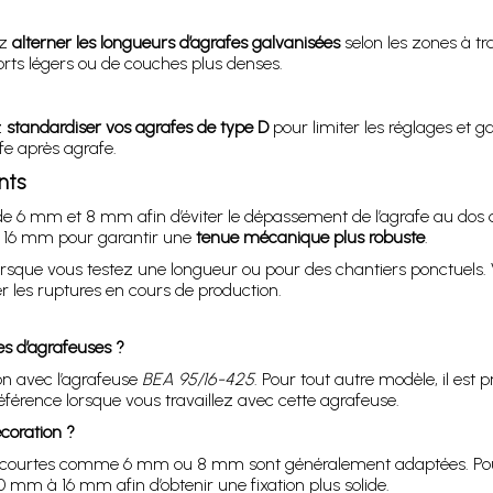
ez
alterner les longueurs d’agrafes galvanisées
selon les zones à t
ports légers ou de couches plus denses.
z
standardiser vos agrafes de type D
pour limiter les réglages et g
fe après agrafe.
nts
rs de 6 mm et 8 mm afin d’éviter le dépassement de l’agrafe au dos
u 16 mm pour garantir une
tenue mécanique plus robuste
.
rsque vous testez une longueur ou pour des chantiers ponctuels. 
ter les ruptures en cours de production.
es d’agrafeuses ?
on avec l’agrafeuse
BEA 95/16-425
. Pour tout autre modèle, il est p
éférence lorsque vous travaillez avec cette agrafeuse.
coration ?
 plus courtes comme 6 mm ou 8 mm sont généralement adaptées. Po
 mm à 16 mm afin d’obtenir une fixation plus solide.