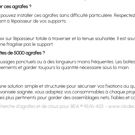
er ces agrafes ?
 pouvez installer ces agrafes sans difficulté particulière. Respecte
nt à l’épaisseur de vos supports.
 sur l’épaisseur totale à traverser et la tenue souhaitée. Il est so
e fragilise pas le support.
tes de 5000 agrafes ?
 usages ponctuels ou à des longueurs moins fréquentes. Les boît
nnements et garder toujours la quantité nécessaire sous la main.
ne solution simple et structurée pour sécuriser vos fixations au 
lvanisée soignée, vous adaptez vos consommables à chaque projet. 
es plus pertinents pour garder des assemblages nets, fiables et c
herche d'agrafes et de clous pour BEA ® 95/16-425 - www.clicdec