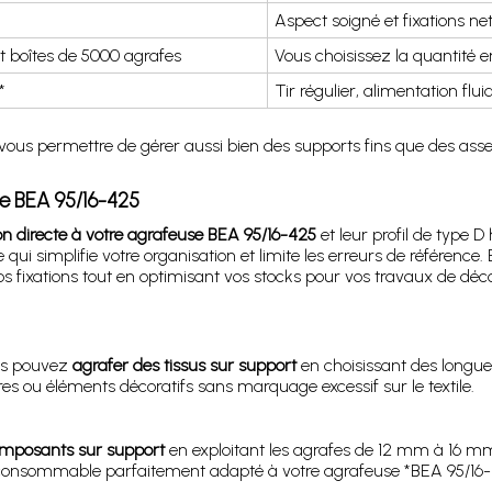
Aspect soigné et fixations ne
t boîtes de 5000 agrafes
Vous choisissez la quantité 
*
Tir régulier, alimentation flu
vous permettre de gérer aussi bien des supports fins que des ass
se BEA 95/16-425
n directe à votre agrafeuse BEA 95/16-425
et leur profil de type 
qui simplifie votre organisation et limite les erreurs de référence. 
 fixations tout en optimisant vos stocks pour vos travaux de décor
ous pouvez
agrafer des tissus sur support
en choisissant des longu
es ou éléments décoratifs sans marquage excessif sur le textile.
omposants sur support
en exploitant les agrafes de 12 mm à 16 m
n consommable parfaitement adapté à votre agrafeuse *BEA 95/16-