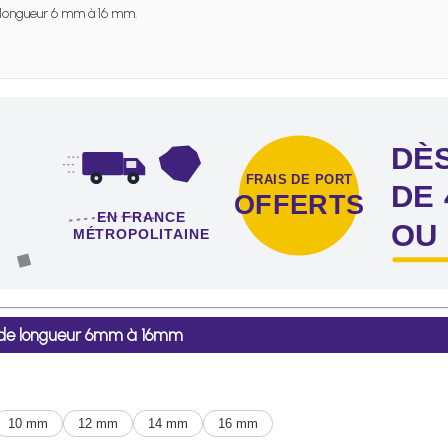
longueur 6 mm à 16 mm.
DÈS
FRAIS DE PORT
DE 
OFFERTS
EN FRANCE
OU
MÉTROPOLITAINE
 dès l'achat de 4 sachets ou boîtes d'agrafes ou de pointes !
5 de longueur 6mm à 16mm
10 mm
12 mm
14 mm
16 mm