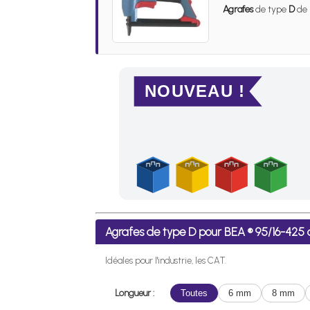
Agrafes
de type
D
de 
NOUVEAU !
Frais de port offerts en France métropolitaine
Agrafes de type D pour BEA ® 95/16-42
Idéales pour l'industrie, les CAT.
Longueur :
Toutes
6 mm
8 mm