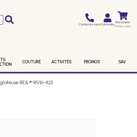
Mon panier
Contactez-nous
Connexion
(Panier vide)
ITS
COUTURE
ACTIVITÉS
PROMOS
SAV
ECTION
grafeuse BEA ® 95/16-425