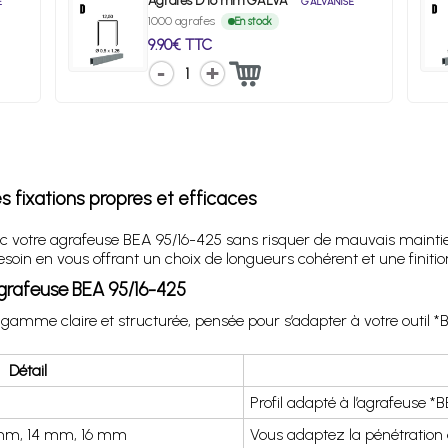
Agrafes D 16 mm GALVA
É
GALVANISÉ
1000 agrafes
En stock
9.90€ TTC
1
 fixations propres et efficaces
ec votre agrafeuse BEA 95/16-425 sans risquer de mauvais maintie
in en vous offrant un choix de longueurs cohérent et une finition
agrafeuse BEA 95/16-425
 gamme claire et structurée, pensée pour s’adapter à votre outil 
Détail
Profil adapté à l’agrafeuse *B
mm, 14 mm, 16 mm
Vous adaptez la pénétration d