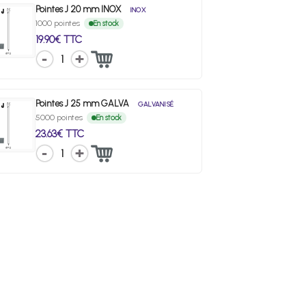
Pointes J 20 mm INOX
INOX
1000 pointes
En stock
19.90€ TTC
1
Pointes J 25 mm GALVA
GALVANISÉ
5000 pointes
En stock
23.63€ TTC
1