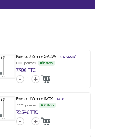
Pointes J 16 mm GALVA
GALVANISÉ
1000 pointes
En stock
7.90€ TTC
1
Pointes J 16 mm INOX
INOX
7000 pointes
En stock
72.59€ TTC
1