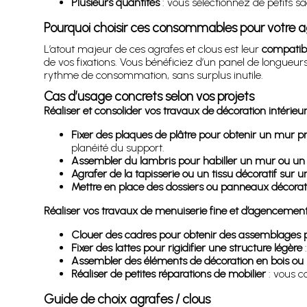
Plusieurs quantités
: vous sélectionnez de petits s
Pourquoi choisir ces consommables pour votre 
L’atout majeur de ces agrafes et clous est leur
compatibil
de vos fixations. Vous bénéficiez d’un panel de longueu
rythme de consommation, sans surplus inutile.
Cas d’usage concrets selon vos projets
Réaliser et consolider vos travaux de décoration intérieu
Fixer des plaques de plâtre pour obtenir un mur pr
planéité du support.
Assembler du lambris pour habiller un mur ou un
Agrafer de la tapisserie ou un tissu décoratif sur 
Mettre en place des dossiers ou panneaux décorat
Réaliser vos travaux de menuiserie fine et d’agencemen
Clouer des cadres pour obtenir des assemblages pr
Fixer des lattes pour rigidifier une structure légère
:
Assembler des éléments de décoration en bois o
Réaliser de petites réparations de mobilier
: vous c
Guide de choix agrafes / clous