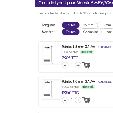
Clous de type J pour Maestri ® ME16/6
Les pointes Minibrads ou Brads "J" sont utilisées pou
Longueur :
Toutes
15 mm
16 mm
Matière :
Toutes
Galvanisé
Inox
Pointes J 15 mm GALVA
GALVANISÉ
1000 pointes
En stock
7.90€ TTC
1
Pointes J 16 mm GALVA
GALVANISÉ
5000 pointes
En stock
19.36€ TTC
1