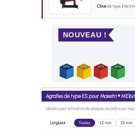
Clous
de type
J
de lon
NOUVEAU !
Frais de port offerts en France métropolitaine
Agrafes de type ES pour Maestri ® ME1
Idéales pour la fixation de plaques de plâtre sur mur, l
Longueur :
Toutes
12 mm
15 mm