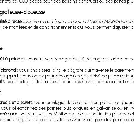
achets de 1000 pièces pour des besoins ponctuels ou des boîtes plu
agrafeuse-cloueuse
ité directe
avec votre agrafeuse-cloueuse
Maestri ME16/606
, ce 
rs, de matières et de conditionnements qui vous permet d’ajuster p
re
êt à peindre
: vous utilisez des agrafes ES de longueur adaptée po
 plafond
: vous choisissez la taille d’agrafe qui traverse le parem
un support
: vous optez pour des agrafes galvanisées qui maintienne
ifs
: vous adaptez la longueur pour traverser le panneau tout en 
t
écis et discrets
: vous privilégiez les pointes J en petites longueurs
 vous sélectionnez des pointes plus longues, en galvanisé ou en inox
u médium
: vous utilisez les Minibrads J pour une finition plus esth
ombinez agrafes et pointes selon les zones à reprendre, pour prol