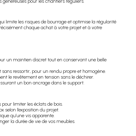
s généreuses pour les chantiers réguliers.
qui limite les risques de bourrage et optimise la régularité
récisément chaque achat à votre projet et à votre
ur un maintien discret tout en conservant une belle
ent sans ressortir, pour un rendu propre et homogène.
nt le revêtement en tension sans le déchirer.
assurant un bon ancrage dans le support.
 pour limiter les éclats de bois.
 selon l’exposition du projet.
étique qu’une vis apparente.
onger la durée de vie de vos meubles.