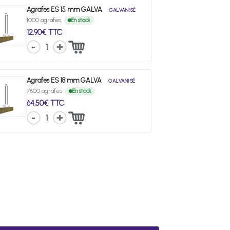
Agrafes ES 15 mm GALVA
GALVANISÉ
1000 agrafes
En stock
12.90€ TTC
1
Agrafes ES 18 mm GALVA
GALVANISÉ
7800 agrafes
En stock
64.50€ TTC
1