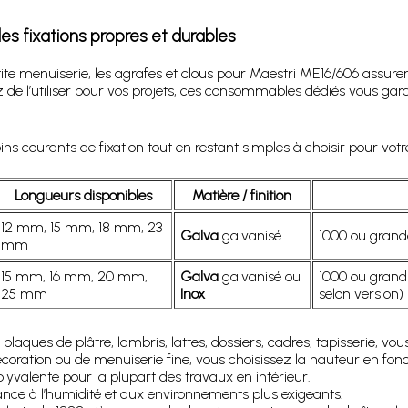
s fixations propres et durables
te menuiserie, les agrafes et clous pour Maestri ME16/606 assuren
de l’utiliser pour vos projets, ces consommables dédiés vous gar
courants de fixation tout en restant simples à choisir pour votre
Longueurs disponibles
Matière / finition
12 mm, 15 mm, 18 mm, 23
Galva
galvanisé
1000 ou grande
mm
15 mm, 16 mm, 20 mm,
Galva
galvanisé ou
1000 ou grand
25 mm
Inox
selon version)
e plaques de plâtre, lambris, lattes, dossiers, cadres, tapisserie, v
coration ou de menuiserie fine, vous choisissez la hauteur en fonc
olyvalente pour la plupart des travaux en intérieur.
ance à l’humidité et aux environnements plus exigeants.