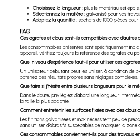
Choisissez la longueur
: plus le matériau est épais
Sélectionnez la matière
: galvanisé pour vos trava
Adaptez la quantité
: sachets de 1000 pièces pour u
FAQ
Ces agrafes et clous sont-ils compatibles avec d’autres
Les consommables présentés sont spécifiquement indiqu
appareil, vérifiez toujours la référence des agrafes ou poi
Quel niveau d’expérience faut-il pour utiliser ces agrafes
Un utilisateur débutant peut les utiliser, à condition de
obtenez des résultats propres sans réglages complexes.
Que faire si j’hésite entre plusieurs longueurs pour le m
Dans le doute, privilégiez d’abord une longueur interméd
la taille la plus adaptée.
Comment entretenir les surfaces fixées avec des clous o
Les finitions galvanisées et inox nécessitent peu de pré
sans utiliser d’abrasifs susceptibles de marquer la zone d
Ces consommables conviennent-ils pour des travaux en 