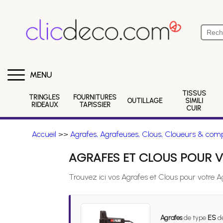
MENU
TISSUS
TRINGLES
FOURNITURES
OUTILLAGE
SIMILI
RIDEAUX
TAPISSIER
CUIR
Accueil
>>
Agrafes, Agrafeuses, Clous, Cloueurs & comp
AGRAFES ET CLOUS POUR V
Trouvez ici vos Agrafes et Clous pour votre 
Agrafes
de type
ES
de