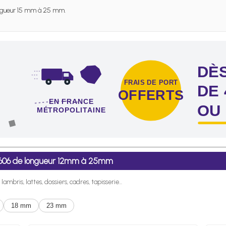
gueur 15 mm à 25 mm.
DÈS
FRAIS DE PORT
DE 
OFFERTS
EN FRANCE
OU
MÉTROPOLITAINE
 dès l'achat de 4 sachets ou boîtes d'agrafes ou de pointes !
6/606 de longueur 12mm à 25mm
ambris, lattes, dossiers, cadres, tapisserie...
18 mm
23 mm