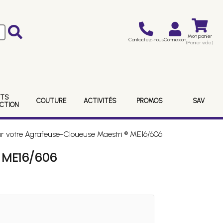
Mon panier
Contactez-nous
Connexion
(Panier vide)
ITS
COUTURE
ACTIVITÉS
PROMOS
SAV
ECTION
r votre Agrafeuse-Cloueuse Maestri ® ME16/606
 ME16/606