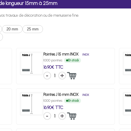
06 de longueur 15mm à 25mm
r vos travaux de décoration ou de menuiserie fine.
20 mm
25 mm
Pointes J 15 mm INOX
INOX
1000 pointes
En stock
16.90€ TTC
1
Pointes J 16 mm INOX
INOX
1000 pointes
En stock
16.90€ TTC
1