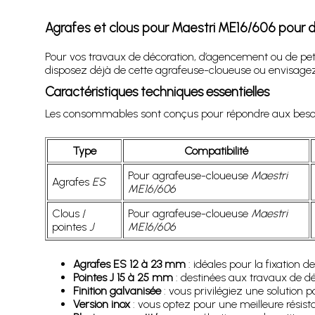
Agrafes et clous pour Maestri ME16/606 pour de
Pour vos travaux de décoration, d’agencement ou de peti
disposez déjà de cette agrafeuse-cloueuse ou envisagez 
Caractéristiques techniques essentielles
Les consommables sont conçus pour répondre aux besoins 
Type
Compatibilité
Pour agrafeuse-cloueuse
Maestri
Agrafes
ES
ME16/606
Clous /
Pour agrafeuse-cloueuse
Maestri
pointes
J
ME16/606
Agrafes ES 12 à 23 mm
: idéales pour la fixation d
Pointes J 15 à 25 mm
: destinées aux travaux de dé
Finition galvanisée
: vous privilégiez une solution p
Version inox
: vous optez pour une meilleure résist