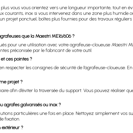
, plus vous vous orientez vers une longueur importante, tout en évi
ux courants, inox si vous intervenez dans une zone plus humide o
n projet ponctuel, boîtes plus fournies pour des travaux réguliers 
 agrafeuses que la Maestri ME16/606 ?
és pour une utilisation avec votre agrafeuse-cloueuse
Maestri M
ntes préconisée par le fabricant de votre outil.
 et ces pointes ?
 bien respecter les consignes de sécurité de l’agrafeuse-cloueuse. 
ême projet ?
iaire afin d’éviter la traversée du support. Vous pouvez réaliser q
u agrafes galvanisés ou inox ?
cautions particulières une fois en place. Nettoyez simplement vos 
e fixation.
extérieur ?