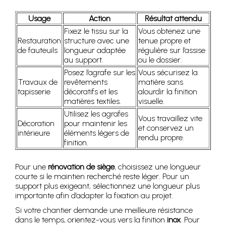
Usage
Action
Résultat attendu
Fixez le tissu sur la
Vous obtenez une
Restauration
structure avec une
tenue propre et
de fauteuils
longueur adaptée
régulière sur l’assise
au support.
ou le dossier.
Posez l’agrafe sur les
Vous sécurisez la
Travaux de
revêtements
matière sans
tapisserie
décoratifs et les
alourdir la finition
matières textiles.
visuelle.
Utilisez les agrafes
Vous travaillez vite
Décoration
pour maintenir les
et conservez un
intérieure
éléments légers de
rendu propre.
finition.
Pour une
rénovation de siège
, choisissez une longueur
courte si le maintien recherché reste léger. Pour un
support plus exigeant, sélectionnez une longueur plus
importante afin d’adapter la fixation au projet.
Si votre chantier demande une meilleure résistance
dans le temps, orientez-vous vers la finition
inox
. Pour