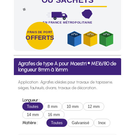
OU SACHETS
EN FRANCE MÉTROPOLITAINE
FRAIS DE PORT
OFFERTS
Frais de port offerts en France métropolitaine dès l'achat d
Agrafes de type A pour Maestri ® ME16/80 de
longueur 8mm à 16mm
Application : Agrafes idéales pour travaux de tapisserie,
sièges, fauteuils, divans, travaux de décoration...
Longueur :
Toutes
8 mm
10 mm
12 mm
14 mm
16 mm
Matière :
Toutes
Galvanisé
Inox