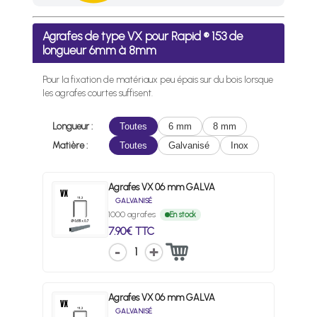
Frais de port offerts en France métropolitaine dès l'achat d
Agrafes de type VX pour Rapid ® 153 de
longueur 6mm à 8mm
Pour la fixation de matériaux peu épais sur du bois lorsque
les agrafes courtes suffisent.
Longueur :
Toutes
6 mm
8 mm
Matière :
Toutes
Galvanisé
Inox
Agrafes VX 06 mm GALVA
GALVANISÉ
1000 agrafes
En stock
7.90€ TTC
1
Agrafes VX 06 mm GALVA
GALVANISÉ