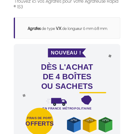
Trouvez ici vos Agrafes pour votre Agrafeuse Rapid
® 153
Agrafes
de type
VX
de longueur 6 mm à 8 mm.
NOUVEAU !
DÈS L'ACHAT
DE 4 BOÎTES
OU SACHETS
EN FRANCE MÉTROPOLITAINE
FRAIS DE PORT
OFFERTS