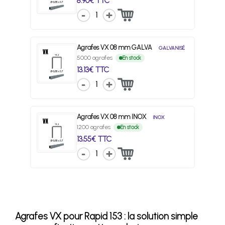
8.90€ TTC
1
Agrafes VX 08 mm GALVA
GALVANISÉ
5000 agrafes
En stock
13.13€ TTC
1
Agrafes VX 08 mm INOX
INOX
1200 agrafes
En stock
13.55€ TTC
1
Agrafes VX pour Rapid 153 : la solution simple