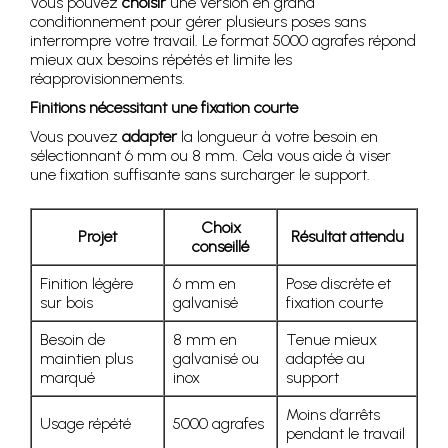
Vous pouvez
choisir
une version en grand
conditionnement pour gérer plusieurs poses sans
interrompre votre travail. Le format 5000 agrafes répond
mieux aux besoins répétés et limite les
réapprovisionnements.
Finitions nécessitant une fixation courte
Vous pouvez
adapter
la longueur à votre besoin en
sélectionnant 6 mm ou 8 mm. Cela vous aide à viser
une fixation suffisante sans surcharger le support.
Choix
Projet
Résultat attendu
conseillé
Finition légère
6 mm en
Pose discrète et
sur bois
galvanisé
fixation courte
Besoin de
8 mm en
Tenue mieux
maintien plus
galvanisé ou
adaptée au
marqué
inox
support
Moins d’arrêts
Usage répété
5000 agrafes
pendant le travail