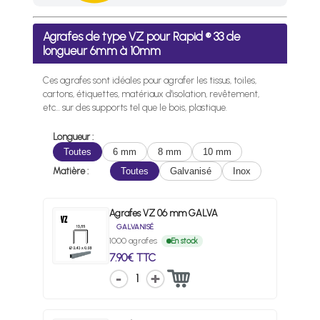
Frais de port offerts en France métropolitaine dès l'achat d
Agrafes de type VZ pour Rapid ® 33 de
longueur 6mm à 10mm
Ces agrafes sont idéales pour agrafer les tissus, toiles,
cartons, étiquettes, matériaux d'isolation, revêtement,
etc... sur des supports tel que le bois, plastique.
Longueur :
Toutes
6 mm
8 mm
10 mm
Matière :
Toutes
Galvanisé
Inox
Agrafes VZ 06 mm GALVA
GALVANISÉ
1000 agrafes
En stock
7.90€ TTC
1