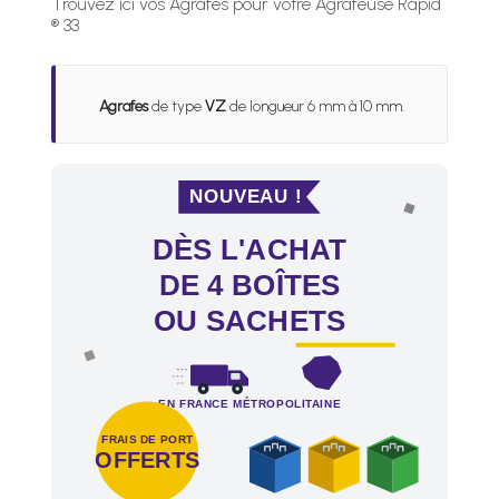
Trouvez ici vos Agrafes pour votre Agrafeuse Rapid
® 33
Agrafes
de type
VZ
de longueur 6 mm à 10 mm.
NOUVEAU !
DÈS L'ACHAT
DE 4 BOÎTES
OU SACHETS
EN FRANCE MÉTROPOLITAINE
FRAIS DE PORT
OFFERTS