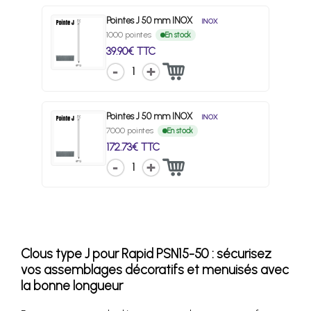
Pointes J 50 mm INOX
INOX
1000 pointes
En stock
39.90€ TTC
1
Pointes J 50 mm INOX
INOX
7000 pointes
En stock
172.73€ TTC
1
Clous type J pour Rapid PSN15-50 : sécurisez
vos assemblages décoratifs et menuisés avec
la bonne longueur