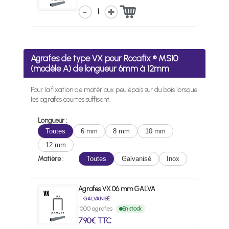
1
Agrafes de type VX pour Rocafix ® MS10
(modèle A) de longueur 6mm à 12mm
Pour la fixation de matériaux peu épais sur du bois lorsque
les agrafes courtes suffisent.
Longueur :
Toutes
6 mm
8 mm
10 mm
12 mm
Matière :
Toutes
Galvanisé
Inox
Agrafes VX 06 mm GALVA
GALVANISÉ
1000 agrafes
En stock
7.90€ TTC