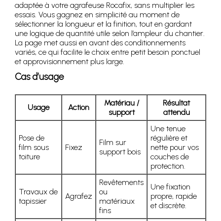
adaptée à votre agrafeuse Rocafix, sans multiplier les
essais. Vous gagnez en simplicité au moment de
sélectionner la longueur et la finition, tout en gardant
une logique de quantité utile selon l’ampleur du chantier.
La page met aussi en avant des conditionnements
variés, ce qui facilite le choix entre petit besoin ponctuel
et approvisionnement plus large.
Cas d’usage
Matériau /
Résultat
Usage
Action
support
attendu
Une tenue
Pose de
régulière et
Film sur
film sous
Fixez
nette pour vos
support bois
toiture
couches de
protection.
Revêtements
Une fixation
Travaux de
ou
Agrafez
propre, rapide
tapissier
matériaux
et discrète.
fins