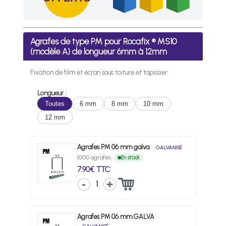
Frais de port offerts en France métropolitaine dès l'achat d
Agrafes de type PM pour Rocafix ® MS10
(modèle A) de longueur 6mm à 12mm
Fixation de film et écran sous toiture et tapissier
Longueur :
Toutes
6 mm
8 mm
10 mm
12 mm
Agrafes PM 06 mm galva
GALVANISÉ
1000 agrafes
En stock
7.90€ TTC
1
Agrafes PM 06 mm GALVA