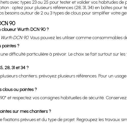
chets avec types 23 ou 25 pour tester et valider vos habitudes de 
on : optez pour plusieurs références (28, 31, 34) en boîtes pour te
s besoins autour de 2 ou 3 types de clous pour simplifier votre ges
 DCN 90
on cloueur Wurth DCN 90 ?
r
Wurth DCN 90
. Vous pouvez les utiliser comme consommables dédié
u pointes ?
e difficulté particulière à prévoir. Le choix se fait surtout sur les 
, 28, 31 et 34 ?
 plusieurs chantiers, prévoyez plusieurs références. Pour un usage
es clous ou pointes ?
0* et respectez vos consignes habituelles de sécurité. Conservez 
intes sur mes chantiers ?
ixations prévues et du type de projet. Regroupez les travaux simil