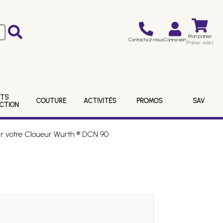
Mon panier
Contactez-nous
Connexion
(Panier vide)
ITS
COUTURE
ACTIVITÉS
PROMOS
SAV
ECTION
r votre Cloueur Wurth ® DCN 90