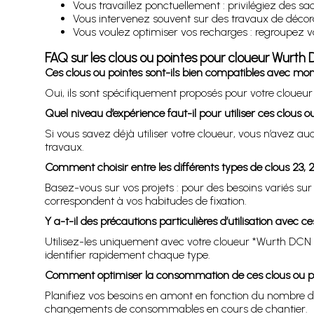
Vous travaillez ponctuellement : privilégiez des sa
Vous intervenez souvent sur des travaux de décorati
Vous voulez optimiser vos recharges : regroupez vo
FAQ sur les clous ou pointes pour cloueur Wurth
Ces clous ou pointes sont-ils bien compatibles avec m
Oui, ils sont spécifiquement proposés pour votre cloueu
Quel niveau d’expérience faut-il pour utiliser ces clous o
Si vous savez déjà utiliser votre cloueur, vous n’avez aucun
travaux.
Comment choisir entre les différents types de clous 23, 25
Basez-vous sur vos projets : pour des besoins variés sur
correspondent à vos habitudes de fixation.
Y a-t-il des précautions particulières d’utilisation avec c
Utilisez-les uniquement avec votre cloueur *Wurth DCN 9
identifier rapidement chaque type.
Comment optimiser la consommation de ces clous ou po
Planifiez vos besoins en amont en fonction du nombre de f
changements de consommables en cours de chantier.