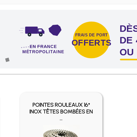
DÈS
FRAIS DE PORT
DE 
OFFERTS
EN FRANCE
OU
MÉTROPOLITAINE
 dès l'achat de 4 sachets ou boîtes d'agrafes ou de pointes !
POINTES ROULEAUX 16°
INOX TÊTES BOMBÉES EN
...