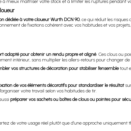
à mieux maîtriser votre stock et à limiter les ruptures pendant v
cloueur
on dédiée à votre cloueur Wurth DCN 90
, ce qui réduit les risque
sionnement de fixations cohérent avec vos habitudes et vos proje
rt adapté pour obtenir un rendu propre et aligné
. Ces clous ou po
ement intérieur, sans multiplier les allers-retours pour changer 
bler vos structures de décoration pour stabiliser l’ensemble
tout e
ixation de vos éléments décoratifs pour standardiser le résultat
sur
’organiser votre travail selon vos habitudes de tir.
 aussi
préparer vos sachets ou boîtes de clous ou pointes pour sécur
rtez de votre usage réel plutôt que d’une approche uniquement t