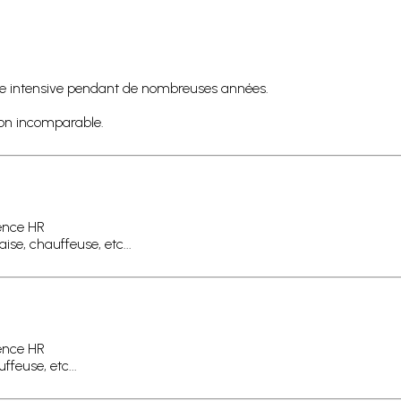
ère intensive pendant de nombreuses années.
ion incomparable.
ience HR
ise, chauffeuse, etc...
ience HR
ffeuse, etc...