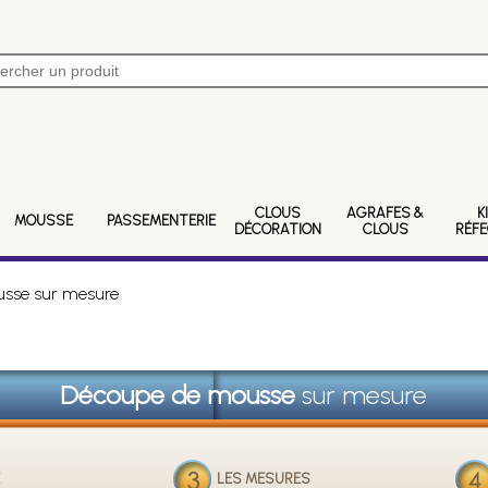
CLOUS
AGRAFES &
K
MOUSSE
PASSEMENTERIE
DÉCORATION
CLOUS
RÉF
sse sur mesure
Découpe de mousse
sur mesure
E
LES MESURES