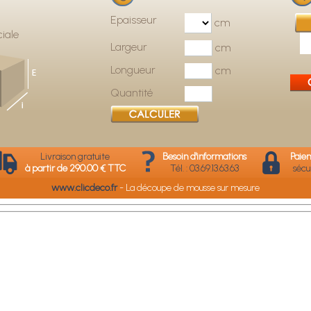
Epaisseur
cm
iale
Largeur
cm
Longueur
cm
Quantité
Livraison gratuite
Besoin d'informations
Paie
à partir de 290.00 € TTC
Tél. : 03.69.13.63.63
sécu
www.clicdeco.fr
- La découpe de mousse sur mesure