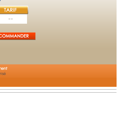
--
ment
risé