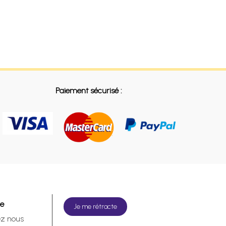
Paiement sécurisé :
de
Je me rétracte
ez nous