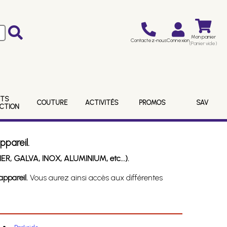
Mon panier
Contactez-nous
Connexion
(Panier vide)
ITS
COUTURE
ACTIVITÉS
PROMOS
SAV
ECTION
ppareil.
ER, GALVA, INOX, ALUMINIUM, etc...).
ppareil.
Vous aurez ainsi accès aux différentes