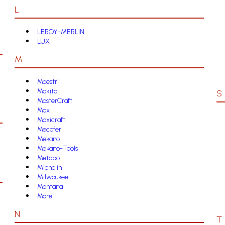
L
LEROY-MERLIN
LUX
M
Maestri
Makita
S
MasterCraft
Max
Maxicraft
Mecafer
Mekano
Mekano-Tools
Metabo
Michelin
Milwaukee
Montana
More
N
T