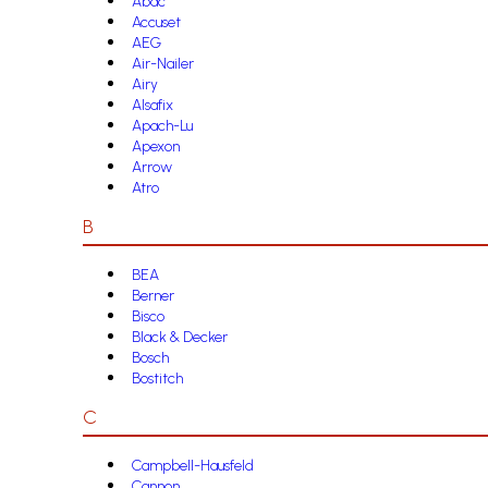
Abac
Accuset
AEG
Air-Nailer
Airy
Alsafix
Apach-Lu
Apexon
Arrow
Atro
B
BEA
Berner
Bisco
Black & Decker
Bosch
Bostitch
C
Campbell-Hausfeld
Cannon