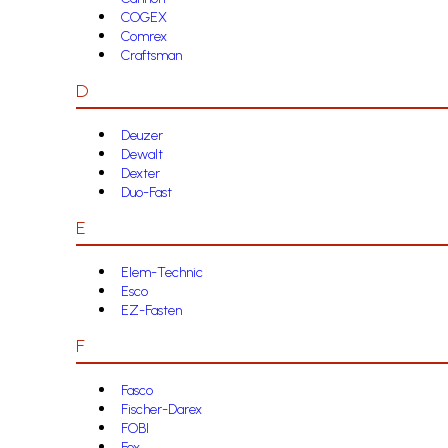
COGEX
Comrex
Craftsman
D
Deuzer
Dewalt
Dexter
Duo-Fast
E
Elem-Technic
Esco
EZ-Fasten
F
Fasco
Fischer-Darex
FOBI
Fox