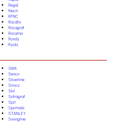
Regal
Reich
RFNC
Rocafix
Rocagraf
Rocama
Rondy
Ryobi
SAM
Senco
Silverline
Siroco
Skil
Sofragraf
Spit
Spotnails
STANLEY
Swingline