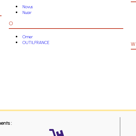
Novus
Nuair
O
Omer
OUTILFRANCE
W
ents :