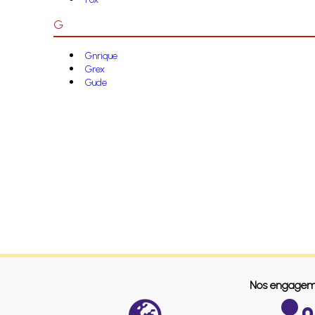
G
Gnrique
Grex
Gude
Nos engagem