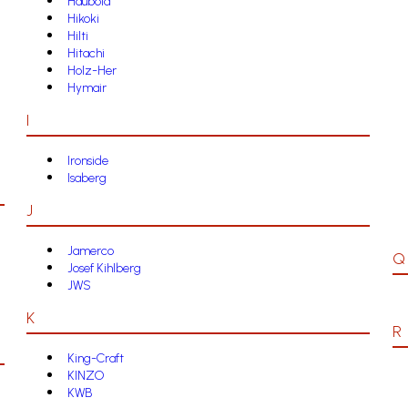
Haubold
Hikoki
Hilti
Hitachi
Holz-Her
Hymair
I
Ironside
Isaberg
J
Jamerco
Q
Josef Kihlberg
JWS
K
R
King-Craft
KINZO
KWB