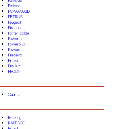
Parkside
Paslode
PC-90980BD
PETRUS
Peugeot
Piranha
Porter-cable
Powerfix
Powerplus
Powers
Prebena
Primo
Pro-Kit
PRODIF
Quartz
Ranking
RAPESCO
Rapid