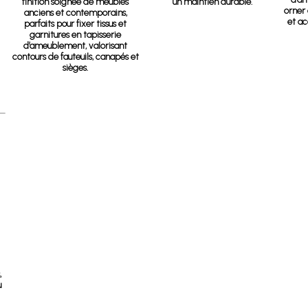
finition soignée de meubles
un maintien durable.
orner 
anciens et contemporains,
et ac
parfaits pour fixer tissus et
garnitures en tapisserie
d’ameublement, valorisant
contours de fauteuils, canapés et
sièges.
,
u