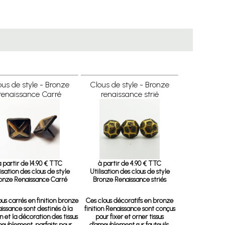
ous de style - Bronze
Clous de style - Bronze
renaissance Carré
renaissance strié
à partir de 14.90 € TTC
à partir de 4.90 € TTC
lisation des clous de style
Utilisation des clous de style
onze Renaissance Carré
Bronze Renaissance striés
ous carrés en finition bronze
Ces clous décoratifs en bronze
issance sont destinés à la
finition Renaissance sont conçus
on et la décoration des tissus
pour fixer et orner tissus
eublement, parfaits pour
d’ameublement sur fauteuils,