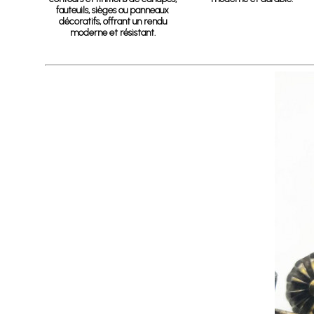
fauteuils, sièges ou panneaux
décoratifs, offrant un rendu
moderne et résistant.