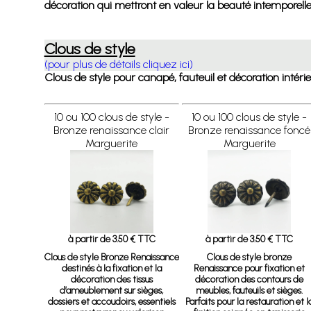
décoration qui mettront en valeur la beauté intemporelle
Clous de style
(pour plus de détails cliquez ici)
Clous de style pour canapé, fauteuil et décoration intéri
10 ou 100 clous de style -
10 ou 100 clous de style -
Bronze renaissance clair
Bronze renaissance foncé
Marguerite
Marguerite
à partir de 3.50 € TTC
à partir de 3.50 € TTC
Clous de style Bronze Renaissance
Clous de style bronze
destinés à la fixation et la
Renaissance pour fixation et
décoration des tissus
décoration des contours de
d’ameublement sur sièges,
meubles, fauteuils et sièges.
dossiers et accoudoirs, essentiels
Parfaits pour la restauration et l