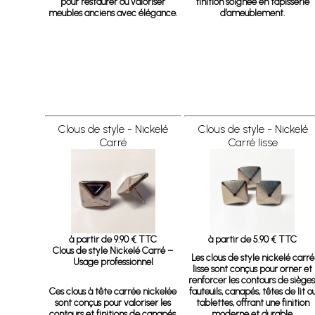
pour restaurer ou valoriser
finition soignée en tapisserie
meubles anciens avec élégance.
d’ameublement.
Clous de style - Nickelé
Clous de style - Nickelé
Carré
Carré lisse
à partir de 9.90 € TTC
à partir de 5.90 € TTC
Clous de style Nickelé Carré –
Les clous de style nickelé carré
Usage professionnel
lisse sont conçus pour orner et
renforcer les contours de sièges
Ces clous à tête carrée nickelée
fauteuils, canapés, têtes de lit o
sont conçus pour valoriser les
tablettes, offrant une finition
contours et finitions de canapés,
moderne et durable.