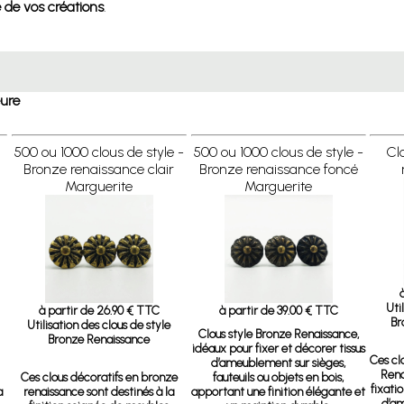
 de vos créations
.
eure
500 ou 1000 clous de style -
500 ou 1000 clous de style -
Cl
Bronze renaissance clair
Bronze renaissance foncé
Marguerite
Marguerite
Uti
à partir de 26.90 € TTC
à partir de 39.00 € TTC
Br
Utilisation des clous de style
Clous style Bronze Renaissance,
Bronze Renaissance
idéaux pour fixer et décorer tissus
Ces cl
d’ameublement sur sièges,
Rena
Ces clous décoratifs en bronze
fauteuils ou objets en bois,
fixati
a
renaissance sont destinés à la
apportant une finition élégante et
d’am