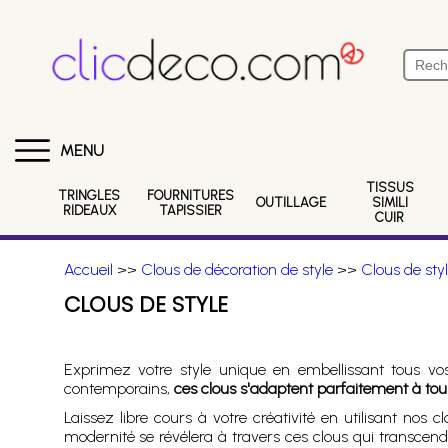
MENU
TISSUS
TRINGLES
FOURNITURES
OUTILLAGE
SIMILI
RIDEAUX
TAPISSIER
CUIR
Accueil
>>
Clous de décoration de style
>>
Clous de sty
CLOUS DE STYLE
Exprimez votre style unique en embellissant tous vo
contemporains,
ces clous s'adaptent parfaitement à tous
Laissez libre cours à votre créativité en utilisant no
modernité se révélera à travers ces clous qui transcen