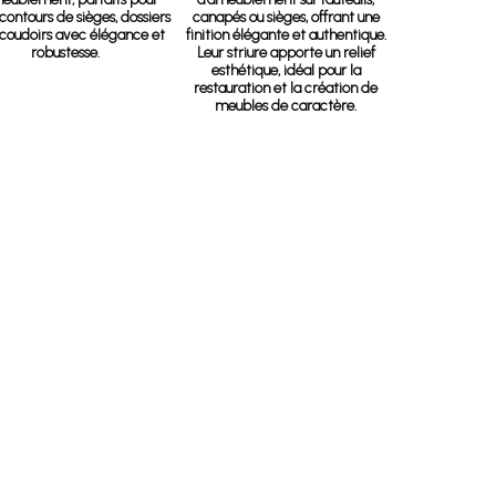
contours de sièges, dossiers
canapés ou sièges, offrant une
coudoirs avec élégance et
finition élégante et authentique.
robustesse.
Leur striure apporte un relief
esthétique, idéal pour la
restauration et la création de
meubles de caractère.