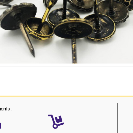
ents :