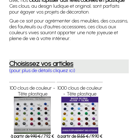
avec nos
clous tapissier aux têtes colorées en plastique
.
Ces clous, au design ludique et original, sont parfaits
pour égayer vos projets de décoration.
Que ce soit pour agrémenter des meubles, des coussins,
des fauteuils ou d'autres accessoires, ces clous aux
couleurs vives sauront apporter une note joyeuse et
pleine de vie à votre intérieur.
Choisissez vos articles
(pour plus de détails cliquez ici)
100 clous de couleur -
1000 clous de couleur
Tête plastique
- Tête plastique
à partir de
9.90 €
/ 7.92 €
à partir de
51.55 €
/ 19.90 €