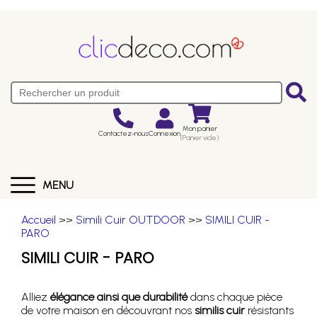
Mon panier
Contactez-nous
Connexion
(Panier vide)
MENU
Accueil
>>
Simili Cuir OUTDOOR
>>
SIMILI CUIR -
PARO
SIMILI CUIR - PARO
Alliez
élégance ainsi que durabilité
dans chaque pièce
de votre maison en découvrant nos
similis cuir
résistants