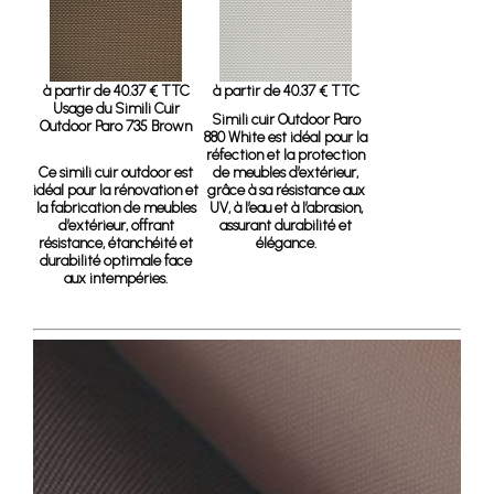
à partir de 40.37 € TTC
à partir de 40.37 € TTC
Usage du Simili Cuir
Simili cuir Outdoor Paro
Outdoor Paro 735 Brown
880 White
est idéal pour la
réfection et la protection
Ce simili cuir outdoor est
de meubles d’extérieur,
idéal pour la rénovation et
grâce à sa résistance aux
la fabrication de meubles
UV, à l’eau et à l’abrasion,
d’extérieur, offrant
assurant durabilité et
résistance, étanchéité et
élégance.
durabilité optimale face
aux intempéries.