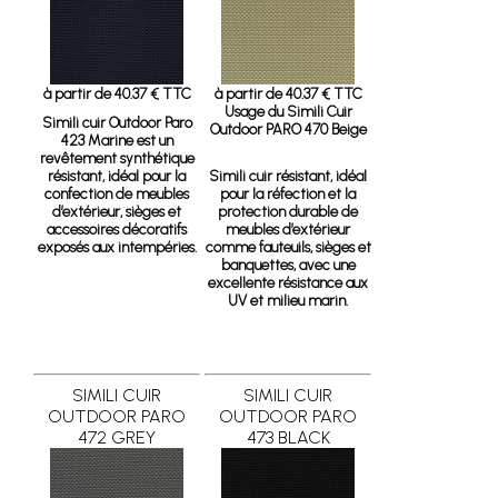
à partir de 40.37 € TTC
à partir de 40.37 € TTC
Usage du Simili Cuir
Simili cuir Outdoor Paro
Outdoor PARO 470 Beige
423 Marine
est un
revêtement synthétique
résistant, idéal pour la
Simili cuir résistant, idéal
confection de meubles
pour la réfection et la
d’extérieur, sièges et
protection durable de
accessoires décoratifs
meubles d’extérieur
exposés aux intempéries.
comme fauteuils, sièges et
banquettes, avec une
excellente résistance aux
UV et milieu marin.
SIMILI CUIR
SIMILI CUIR
OUTDOOR PARO
OUTDOOR PARO
472 GREY
473 BLACK