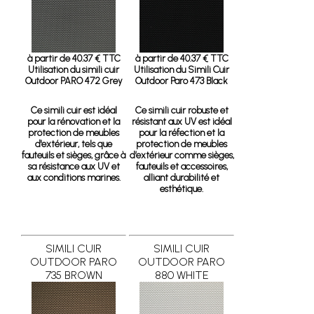
à partir de 40.37 € TTC
à partir de 40.37 € TTC
Utilisation du simili cuir
Utilisation du Simili Cuir
Outdoor PARO 472 Grey
Outdoor Paro 473 Black
Ce simili cuir est idéal
Ce simili cuir robuste et
pour la rénovation et la
résistant aux UV est idéal
protection de meubles
pour la réfection et la
d'extérieur, tels que
protection de meubles
fauteuils et sièges, grâce à
d’extérieur comme sièges,
sa résistance aux UV et
fauteuils et accessoires,
aux conditions marines.
alliant durabilité et
esthétique.
SIMILI CUIR
SIMILI CUIR
OUTDOOR PARO
OUTDOOR PARO
735 BROWN
880 WHITE