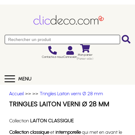
Mon panier
Contactez-nous
Connexion
(Panier vide)
MENU
Accueil
>>
>>
Tringles Laiton verni Ø 28 mm
TRINGLES LAITON VERNI Ø 28 MM
Collection
LAITON CLASSIQUE
Collection classique
et
intemporelle
qui met en avant le