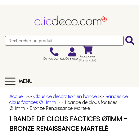
Mon panier
Contactez-nous
Connexion
(Panier vide)
MENU
Accueil
>>
Clous de décoration en bande
>>
Bandes de
clous factices Ø 11mm
>> 1 bande de clous factices
Ø11mm - Bronze Renaissance Martelé
1 BANDE DE CLOUS FACTICES Ø11MM -
BRONZE RENAISSANCE MARTELÉ