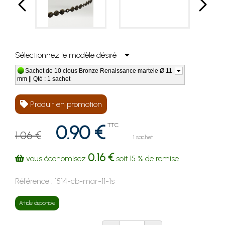
Sélectionnez le modèle désiré
Sachet de 10 clous Bronze Renaissance martele Ø 11
mm || Qté : 1 sachet
Produit en promotion
0.90 €
TTC
1.06 €
1 sachet
0.16 €
vous économisez
soit
15 %
de remise
Référence :
1514-cb-mar-11-1s
Article disponible